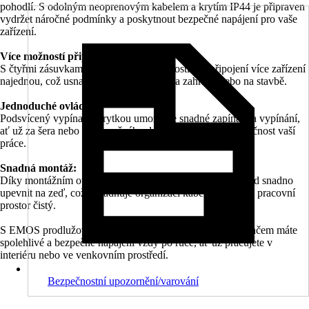
pohodlí. S odolným neoprenovým kabelem a krytím IP44 je připraven
vydržet náročné podmínky a poskytnout bezpečné napájení pro vaše
zařízení.
Více možností připojení:
S čtyřmi zásuvkami máte dostatek možností pro připojení více zařízení
najednou, což usnadňuje práci v dílně, na zahradě nebo na stavbě.
Jednoduché ovládání:
Podsvícený vypínač s krytkou umožňuje snadné zapínání a vypínání,
ať už za šera nebo za slunečného dne, a zvyšuje tak bezpečnost vaší
práce.
Snadná montáž:
Díky montážním otvorům na zásuvkové liště můžete přívod snadno
upevnit na zeď, což usnadňuje organizaci kabelů a udržuje pracovní
prostor čistý.
S EMOS prodlužovacím přívodem s 4 zásuvkami a vypínačem máte
spolehlivé a bezpečné napájení vždy po ruce, ať už pracujete v
interiéru nebo ve venkovním prostředí.
Bezpečnostní upozornění/varování