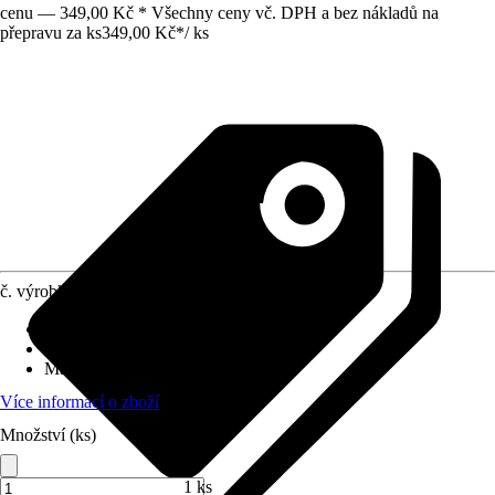
cenu — 349,00 Kč * Všechny ceny vč. DPH a bez nákladů na
přepravu za ks
349,00 Kč
*
/
ks
č. výrobku
10293014
Typ kabelu
:
H07RN-F
Oblast využití
:
Exteriér, Interiér
Max. zatížení cca
:
3 680 W
Více informací o zboží
Množství (ks)
1 ks