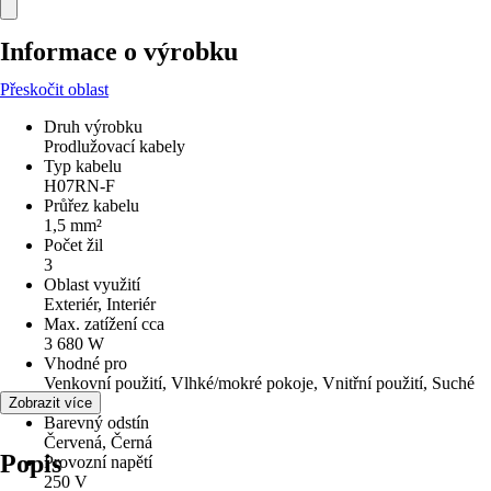
Informace o výrobku
Přeskočit oblast
Druh výrobku
Prodlužovací kabely
Typ kabelu
H07RN-F
Průřez kabelu
1,5 mm²
Počet žil
3
Oblast využití
Exteriér, Interiér
Max. zatížení cca
3 680 W
Vhodné pro
Venkovní použití, Vlhké/mokré pokoje, Vnitřní použití, Suché
pokoje
Zobrazit více
Barevný odstín
Červená, Černá
Popis
Provozní napětí
250 V