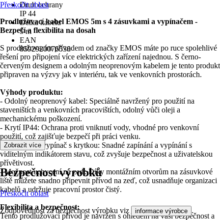
Přeskočit oblast
Druh ochrany
IP 44
Prodlužovací kabel EMOS 5m s 4 zásuvkami a vypínačem -
Délka kabelu
Bezpečí a flexibilita na dosah
5 m
EAN
S prodlužovacím přívodem od značky EMOS máte po ruce spolehlivé
8592920076538
řešení pro připojení více elektrických zařízení najednou. S černo-
červeným designem a odolným neoprenovým kabelem je tento produkt
připraven na výzvy jak v interiéru, tak ve venkovních prostorách.
Výhody produktu:
- Odolný neoprenový kabel: Speciálně navržený pro použití na
staveništích a venkovních pracovištích, odolný vůči oleji a
mechanickému poškození.
- Krytí IP44: Ochrana proti vniknutí vody, vhodné pro venkovní
použití, což zajišťuje bezpečí při práci venku.
- Podsvícený vypínač s krytkou: Snadné zapínání a vypínání s
Zobrazit více
viditelným indikátorem stavu, což zvyšuje bezpečnost a uživatelskou
přívětivost.
Bezpečnost výrobků
- Možnost uchycení na zeď: Díky montážním otvorům na zásuvkové
liště můžete snadno připevnit přívod na zeď, což usnadňuje organizaci
kabelů a udržuje pracovní prostor čistý.
Přeskočit oblast
Flexibilita a bezpečnost:
Zodpovědnost za bezpečnost výrobku viz
.
informace výrobce
Tento prodlužovací přívod je navržen s ohledem na vaši bezpečnost a