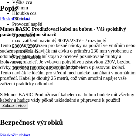
Výška cca
Popis
320 mm
Hloubka cca
Přeskočit oblast
180 mm
Provozní napětí
Munos BASIC Prodlužovací kabel na bubnu - Váš spolehlivý
230 V
partner pro každou situaci!
Upozornění
max. zatížení: navinutý 900W/230V~ / rozvinutý
Tento naviják je navržen pro běžné nároky na použití ve vnitřním nebo
2300W/230V~
suchém prostředí. Naviják má cívku o průměru 230 mm vyrobenou z
Druh výrobku
odolného plastu, stabilní stojan z ocelové pozinkované trubky a
Naviják kabelu
izolovanou rukojeť. Je vybaven pohyblivou zásuvkou 230V, brzdou
EAN
cívky, tepelnou pojistkou a kvalitním kabelem s plastovou izolací.
2005052129004, 8594008407777
Tento naviják je ideální pro střední mechanické namáhání v normálním
prostředí. Kabel je dlouhý 25 metrů, což vám umožní napájet vaše
zařízení prakticky odkudkoli.
S Munos BASIC Prodlužovací kabelem na bubnu budete mít všechny
kabely a hadice vždy pěkně uskladněné a připravené k použití!
Zobrazit více
Bezpečnost výrobků
Přeskočit oblast