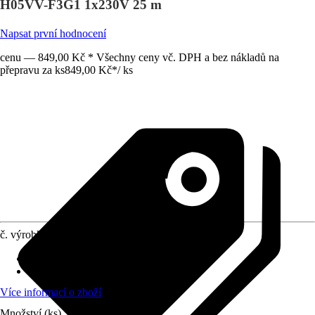
H05VV-F3G1 1x230V 25 m
Napsat první hodnocení
cenu — 849,00 Kč * Všechny ceny vč. DPH a bez nákladů na
přepravu za ks
849,00 Kč
*
/
ks
č. výrobku
5052129
Oblast využití
:
Interiér
Druh ochrany
:
IP 20
Více informací o zboží
Množství (ks)