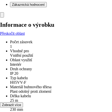
Zákaznická hodnocení
Informace o výrobku
Přeskočit oblast
Počet zásuvek
1
Vhodné pro
Vnitřní použití
Oblast využití
Interiér
Druh ochrany
IP 20
Typ kabelu
H05VV-F
Materiál bubnového tělesa
Plast odolný proti zlomení
Délka kabelu
25 m
Šířka
Zobrazit více
230 mm