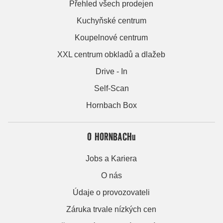
Přehled všech prodejen
Kuchyňské centrum
Koupelnové centrum
XXL centrum obkladů a dlažeb
Drive - In
Self-Scan
Hornbach Box
O HORNBACHu
Jobs a Kariera
O nás
Údaje o provozovateli
Záruka trvale nízkých cen