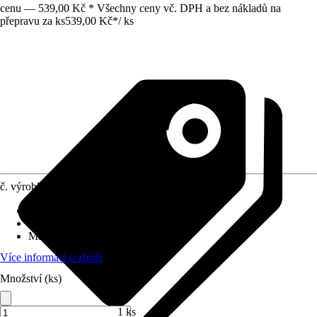
cenu — 539,00 Kč * Všechny ceny vč. DPH a bez nákladů na
přepravu za ks
539,00 Kč
*
/
ks
č. výrobku
4208238
Typ kabelu
:
H05VV-F
Oblast využití
:
Interiér
Max. zatížení cca
:
3 680 W
Více informací o zboží
Množství (ks)
1 ks