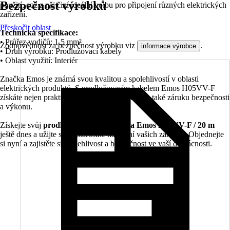
Bezpečnost výrobků
použití, což z něj činí ideální volbu pro připojení různých elektrických
zařízení.
Přeskočit oblast
Technická specifikace:
• Průřez vodičů: 1.5 mm²
Zodpovědnost za bezpečnost výrobku viz
.
informace výrobce
• Druh výrobku: Prodlužovací kabely
• Oblast využití: Interiér
Značka Emos je známá svou kvalitou a spolehlivostí v oblasti
elektrických produktů. S prodlužovacím kabelem Emos H05VV-F
získáte nejen praktické řešení pro napájení, ale také záruku bezpečnosti
a výkonu.
Získejte svůj
prodlužovací kabel spojka Emos H05VV-F / 20 m
ještě dnes a užijte si bezstarostné napájení vašich zařízení. Objednejte
si nyní a zajistěte si spolehlivost a bezpečnost ve vaší domácnosti.