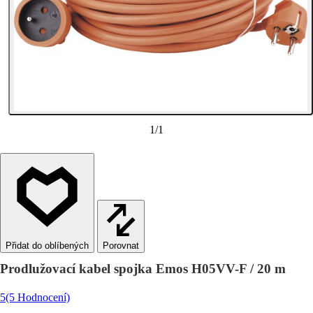
1
/
1
Porovnat
Prodlužovací kabel spojka Emos H05VV-F / 20 m
5
(5 Hodnocení)