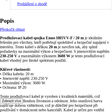
Prohlášení o shodě
Popis
Přeskočit oblast
Prodlužovací kabel spojka Emos H05VV-F / 20 m
je ideálním
řešením pro všechny, kteří potřebují spolehlivé a bezpečné napájení v
interiéru. Tento kabel s délkou
20 m
je navržen tak, aby splnil
požadavky na maximální výkon a bezpečnost. S jmenovitým napětím
230-250 V
a maximálním výkonem
3680 W
je tento prodlužovací
kabel vhodný pro široké spektrum použití.
Klíčové vlastnosti:
• Délka kabelu: 20 m
• Jmenovité napětí: 230-250 V
• Maximální výkon: 3680 W
• Ochrana: IP 20
Tento prodlužovací kabel je vyroben z kvalitních materiálů, což
zajišťuje jeho dlouhou životnost a odolnost. Jeho oranžová barva
Zobrazit více
zajišťuje dobrou viditelnost, což je důležité pro bezpečnost při
používání v domácnosti nebo kanceláři. Kabel je určen pro vnitřní