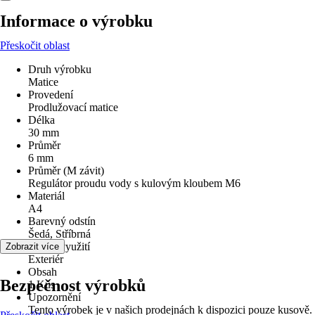
Informace o výrobku
Přeskočit oblast
Druh výrobku
Matice
Provedení
Prodlužovací matice
Délka
30 mm
Průměr
6 mm
Průměr (M závit)
Regulátor proudu vody s kulovým kloubem M6
Materiál
A4
Barevný odstín
Šedá, Stříbrná
Oblast využití
Zobrazit více
Exteriér
Obsah
Bezpečnost výrobků
1 Kus
Upozornění
Tento výrobek je v našich prodejnách k dispozici pouze kusově.