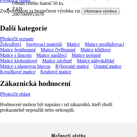
Přeskočit oblast
Obsah celého balení 50 ks.
EAN
Zodpovědnost za bezpečnost výrobku viz
.
informace výrobce
2007009955070
Další kategorie
Přeskočit seznam
Železářství
Spojovací materiál
Matice
Matice prodlužovací
Matice šestihranné
Matice čtyřhranné
Matice křídlové
Matice s límcem
Matice narážecí
Matice pojistné
Matice kloboukové
Matice závěsné
Matice nábytkářské
Matice s plastovou hlavou
Rýhované matice
Ostatní matice
Kroužkové matice
Kruhové matice
Zákaznická hodnocení
Přeskočit oblast
Hodnocení mohou být napsána i od zákazníků, kteří zboží
prokazatelně nepoužili nebo nekoupili.
Možnosti platby