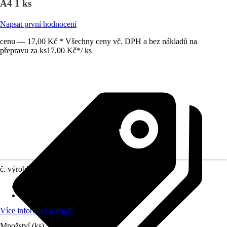
A4 1 ks
Napsat první hodnocení
cenu — 17,00 Kč * Všechny ceny vč. DPH a bez nákladů na
přepravu za ks
17,00 Kč
*
/
ks
č. výrobku
12120351
Materiál
:
A4
Obsah
:
1 Kus
Více informací o zboží
Množství (ks)