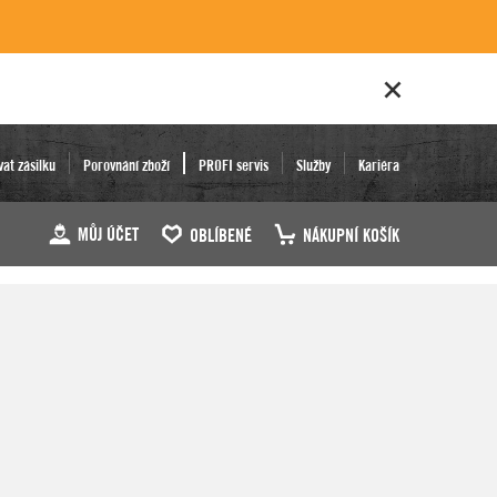
vat zásilku
Porovnání zboží
PROFI servis
Služby
Kariéra
MŮJ ÚČET
OBLÍBENÉ
NÁKUPNÍ KOŠÍK