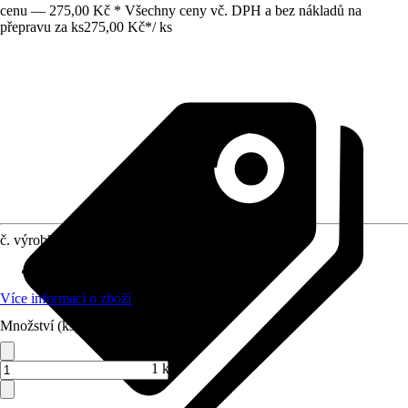
cenu — 275,00 Kč * Všechny ceny vč. DPH a bez nákladů na
přepravu za ks
275,00 Kč
*
/
ks
č. výrobku
6079255
Oblast využití
:
Interiér, Exteriér
Více informací o zboží
Množství (ks)
1 ks