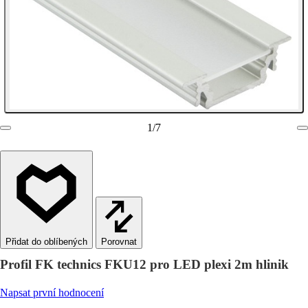
1
/
7
Porovnat
Profil FK technics FKU12 pro LED plexi 2m hlinik
Napsat první hodnocení