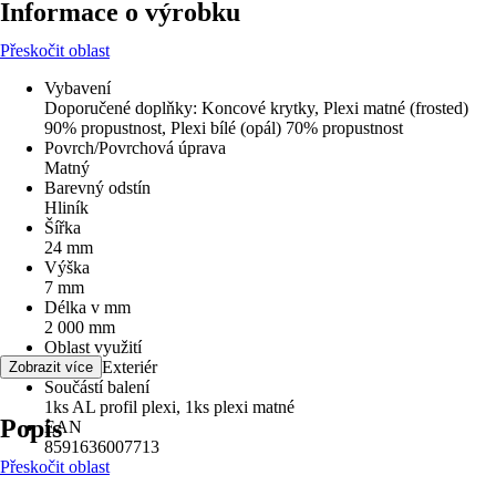
Informace o výrobku
Přeskočit oblast
Vybavení
Doporučené doplňky: Koncové krytky, Plexi matné (frosted)
90% propustnost, Plexi bílé (opál) 70% propustnost
Povrch/Povrchová úprava
Matný
Barevný odstín
Hliník
Šířka
24 mm
Výška
7 mm
Délka v mm
2 000 mm
Oblast využití
Interiér, Exteriér
Zobrazit více
Součástí balení
1ks AL profil plexi, 1ks plexi matné
Popis
EAN
8591636007713
Přeskočit oblast