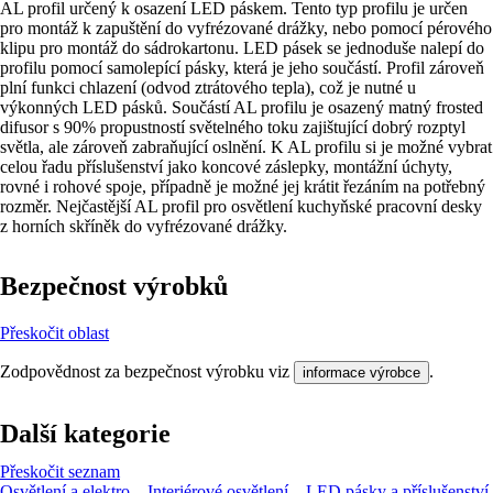
AL profil určený k osazení LED páskem. Tento typ profilu je určen
pro montáž k zapuštění do vyfrézované drážky, nebo pomocí pérového
klipu pro montáž do sádrokartonu. LED pásek se jednoduše nalepí do
profilu pomocí samolepící pásky, která je jeho součástí. Profil zároveň
plní funkci chlazení (odvod ztrátového tepla), což je nutné u
výkonných LED pásků. Součástí AL profilu je osazený matný frosted
difusor s 90% propustností světelného toku zajištující dobrý rozptyl
světla, ale zároveň zabraňující oslnění. K AL profilu si je možné vybrat
celou řadu příslušenství jako koncové záslepky, montážní úchyty,
rovné i rohové spoje, případně je možné jej krátit řezáním na potřebný
rozměr. Nejčastější AL profil pro osvětlení kuchyňské pracovní desky
z horních skříněk do vyfrézované drážky.
Bezpečnost výrobků
Přeskočit oblast
Zodpovědnost za bezpečnost výrobku viz
.
informace výrobce
Další kategorie
Přeskočit seznam
Osvětlení a elektro
Interiérové osvětlení
LED pásky a příslušenství