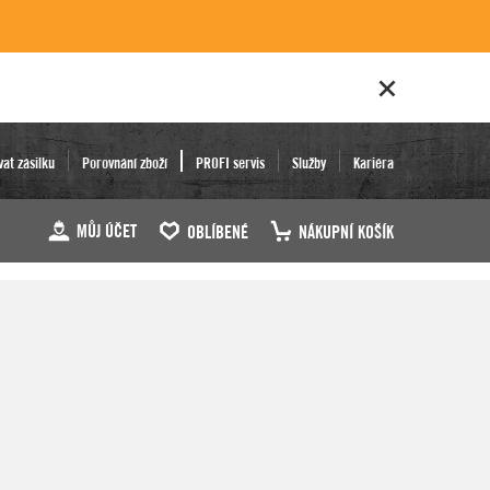
vat zásilku
Porovnání zboží
PROFI servis
Služby
Kariéra
MŮJ ÚČET
OBLÍBENÉ
NÁKUPNÍ KOŠÍK