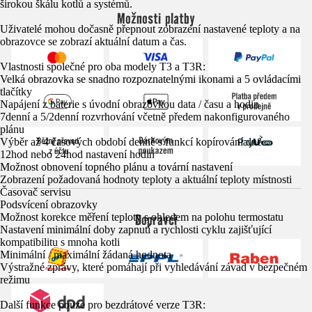
širokou škálu kotlů a systémů.
Možnosti platby
Uživatelé mohou dočasně přepnout zobrazení nastavené teploty a na
obrazovce se zobrazí aktuální datum a čas.
Vlastnosti společné pro oba modely T3 a T3R:
Velká obrazovka se snadno rozpoznatelnými ikonami a 5 ovládacími
tlačítky
Napájení z baterie s úvodní obrazovkou data / času a hodin
7denní a 5/2denní rozvrhování včetně předem nakonfigurovaného
plánu
Výběr až 4 časových období denně s funkcí kopírování dne
12hod nebo 24hod nastavení hodin
Možnost obnovení topného plánu a tovární nastavení
Zobrazení požadovaná hodnoty teploty a aktuální teploty místnosti
Časovač servisu
Podsvícení obrazovky
Dopravci
Možnost korekce měření teploty s ohledem na polohu termostatu
Nastavení minimální doby zapnutí a rychlosti cyklu zajišťující
kompatibilitu s mnoha kotli
Minimální / maximální žádaná hodnota
Výstražné zprávy, které pomáhají při vyhledávání závad v bezpečném
režimu
Další funkce pouze pro bezdrátové verze T3R: