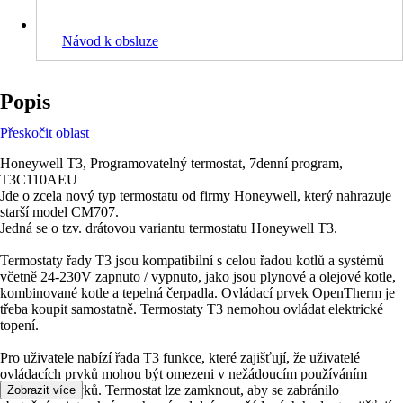
Návod k obsluze
Popis
Přeskočit oblast
Honeywell T3, Programovatelný termostat, 7denní program,
T3C110AEU
Jde o zcela nový typ termostatu od firmy Honeywell, který nahrazuje
starší model CM707.
Jedná se o tzv. drátovou variantu termostatu Honeywell T3.
Termostaty řady T3 jsou kompatibilní s celou řadou kotlů a systémů
včetně 24-230V zapnuto / vypnuto, jako jsou plynové a olejové kotle,
kombinované kotle a tepelná čerpadla. Ovládací prvek OpenTherm je
třeba koupit samostatně. Termostaty T3 nemohou ovládat elektrické
topení.
Pro uživatele nabízí řada T3 funkce, které zajišťují, že uživatelé
ovládacích prvků mohou být omezeni v nežádoucím používáním
ovládacích prvků. Termostat lze zamknout, aby se zabránilo
Zobrazit více