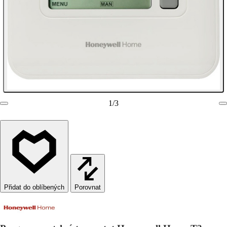
1
/
3
Porovnat