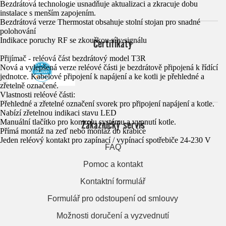
Bezdrátová technologie usnadňuje aktualizaci a zkracuje dobu
instalace s menším zapojením.
Bezdrátová verze Thermostat obsahuje stolní stojan pro snadné
polohování
Indikace poruchy RF se zkouškou síly signálu
Certifikáty
Přijímač - reléová část bezdrátový model T3R
Nová a vylepšená verze reléové části je bezdrátově připojená k řídící
jednotce. Kabelové připojení k napájení a ke kotli je přehledné a
zřetelně označené.
Vlastnosti reléové části:
Přehledné a zřetelné označení svorek pro připojení napájení a kotle.
Nabízí zřetelnou indikaci stavu LED
Manuální tlačítko pro kontrolu systému a vypnutí kotle.
Zákaznický servis
Přímá montáž na zeď nebo montáž do krabice
Jeden reléový kontakt pro zapínací / vypínací spotřebiče 24-230 V
FAQ
Pomoc a kontakt
Kontaktní formulář
Formulář pro odstoupení od smlouvy
Možnosti doručení a vyzvednutí