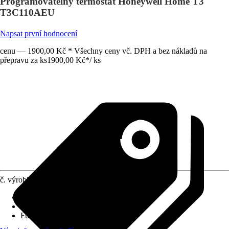
Programovatelný termostat Honeywell Home T3
T3C110AEU
Napsat první hodnocení
cenu — 1900,00 Kč * Všechny ceny vč. DPH a bez nákladů na
přepravu za ks
1900,00 Kč
*
/
ks
č. výrobku
10238669
Napětí
:
24 V - 230 V
Konstrukční provedení
:
Na omítku
Funkce
:
Víkendový režim