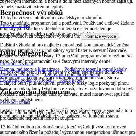
zbytečným interakcím, a horní a dolní mez žádaných hodnot zajišťují,
že nelze nastavit extrémní teploty.
Bezpečnost výrobků
T3 byl navržen s intuitivním uživatelským rozhraním.
Toto usnadňuje programování a používání. Používané a cílové žádané
Přeskočit oblast
hodnoty jsou snadno viditelné a interakce s termostatem je
prostřednictvím malého počtu dotykových tlačítek.
Zodpovědnost za bezpečnost výrobku viz
.
informace výrobce
Dalšími výhodami pro majitele nemovitostí jsou automatická změna
letního a zimního času, indikátory vybití baterie, servisní časovače,
Další kategorie
bezpečný režim. Termostaty T3 umožňují programování v režimu 5/2
nebo 7denní programování se 4 časovými intervaly denně.
Přeskočit seznam
Kamna, radiátory a klimatizace
Podlahové topení a topné kabely
T3 poskytuje celou řadu opatření v oblasti energetické účinnosti.
Pokojové termostaty
Teplovodní podlahové topení
Kompletní sada optimalizačních funkcí (Optimum start, Stop a
Elektrické podlahové topení
Topné kabely
Delayed Start) plus adaptivní protokoly fuzzy logic poskytují plnou
kontrolu nad kotlem. Tyto funkce zjistí, aby v požadovanou dobu byla
Zákaznická hodnocení
dosažena žádaná teplota, aniž by uživatel musel nastavovat spuštění
vytápění s předstihem.
Přeskočit oblast
Instalace termostatů jak v drátové či bezdrátové verzi je snadná a toto
Hodnocení mohou být napsána i od zákazníků, kteří zboží
ocení nejen technici udržující vaše zařízení ve funkčním stavu.
prokazatelně nepoužili nebo nekoupili.
T3 ideální volbou pro domácnosti, které vyžadují vysokou úroveň
automatického řízení a požadují významnou energetickou účinnost pro