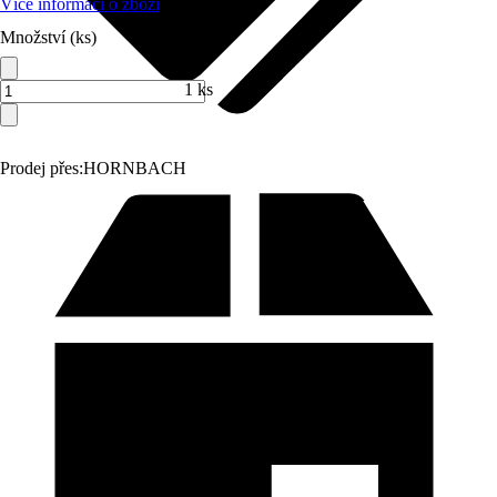
Více informací o zboží
Množství (ks)
1 ks
Prodej přes:
HORNBACH