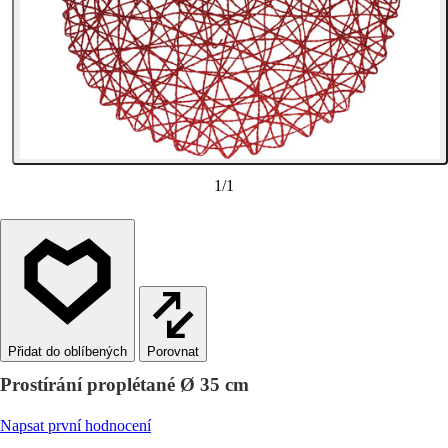
1
/
1
Porovnat
Prostírání proplétané Ø 35 cm
Napsat první hodnocení