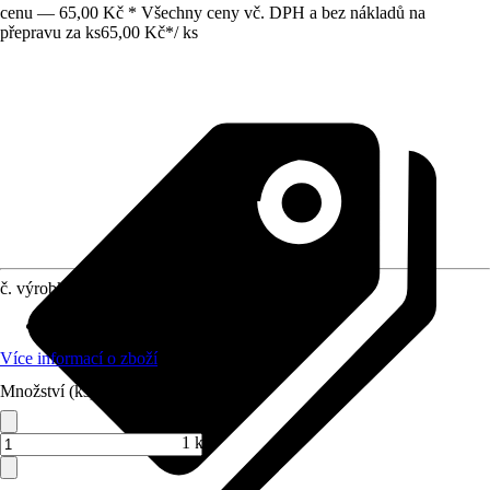
cenu — 65,00 Kč * Všechny ceny vč. DPH a bez nákladů na
přepravu za ks
65,00 Kč
*
/
ks
č. výrobku
4675909
Materiál
:
Polypropylen (PP)
Více informací o zboží
Množství (ks)
1 ks