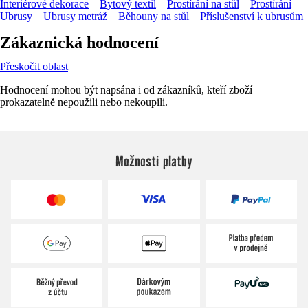
Interiérové dekorace
Bytový textil
Prostírání na stůl
Prostírání
Ubrusy
Ubrusy metráž
Běhouny na stůl
Příslušenství k ubrusům
Zákaznická hodnocení
Přeskočit oblast
Hodnocení mohou být napsána i od zákazníků, kteří zboží
prokazatelně nepoužili nebo nekoupili.
Možnosti platby