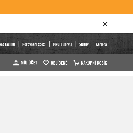
vat zásilku
Porovnání zboží
PROFI servis
Služby
Kariéra
MŮJ ÚČET
OBLÍBENÉ
NÁKUPNÍ KOŠÍK