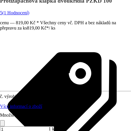
Protizápachová klapka dvoukřídlá PZKD 100
5
(1 Hodnocení)
cenu — 819,00 Kč * Všechny ceny vč. DPH a bez nákladů na
přepravu za ks
819,00 Kč
*
/
ks
č. výrobku
10672669
Více informací o zboží
Množství (ks)
1 ks