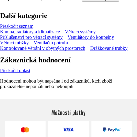
Další kategorie
Přeskočit seznam
Kamna, radiátory a klimatizace
Větrací systémy
Příslušenství pro větrací systémy
Ventilátory do koupelny
Větrací mřížky
Ventilační potrubí
Kontrolované větrání v obytných prostorech
Drážkované trubky
Zákaznická hodnocení
Přeskočit oblast
Hodnocení mohou být napsána i od zákazníků, kteří zboží
prokazatelně nepoužili nebo nekoupili.
Možnosti platby