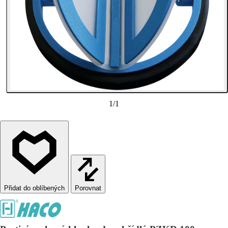
1
/
1
Porovnat