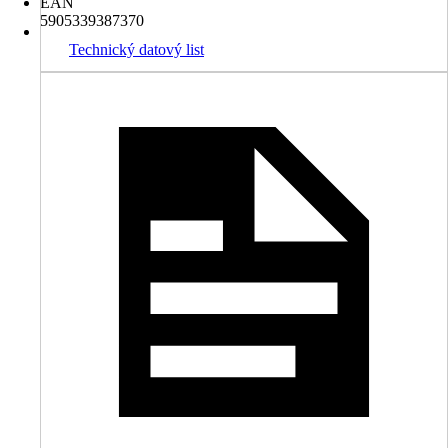
EAN
5905339387370
Technický datový list