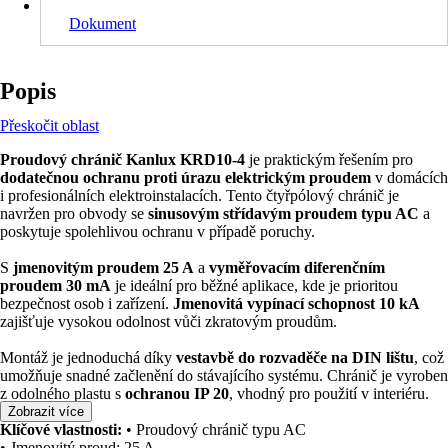
Dokument
Popis
Přeskočit oblast
Proudový chránič Kanlux KRD10-4
je praktickým řešením pro
dodatečnou ochranu proti úrazu elektrickým proudem
v domácích
i profesionálních elektroinstalacích. Tento čtyřpólový chránič je
navržen pro obvody se
sinusovým střídavým proudem typu AC
a
poskytuje spolehlivou ochranu v případě poruchy.
S
jmenovitým proudem 25 A
a
vyměřovacím diferenčním
proudem 30 mA
je ideální pro běžné aplikace, kde je prioritou
bezpečnost osob i zařízení.
Jmenovitá vypínací schopnost 10 kA
zajišťuje vysokou odolnost vůči zkratovým proudům.
Montáž je jednoduchá díky
vestavbě do rozvaděče na DIN lištu
, což
umožňuje snadné začlenění do stávajícího systému. Chránič je vyroben
z odolného plastu s
ochranou IP 20
, vhodný pro použití v interiéru.
Zobrazit více
Klíčové vlastnosti:
• Proudový chránič typu AC
• Jmenovitý proud: 25 A