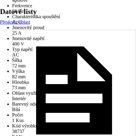
4pólové
Frekvence
Datové listy
50 Hz
Charakteristika spouštění
Přeskočit oblast
A, C
Jmenovitý proud
25 A
Jmenovité napětí
400 V
Typ napětí
AC
Šířka
72 mm
Výška
82 mm
Hloubka
73 mm
Oblast využití
Interiér
Barevný odstín
Bílá
Počet
1 Kus
Kód výrobku
38737