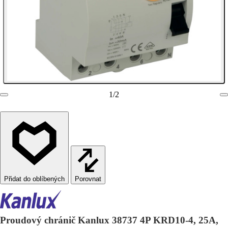
1
/
2
Porovnat
Proudový chránič Kanlux 38737 4P KRD10-4, 25A,