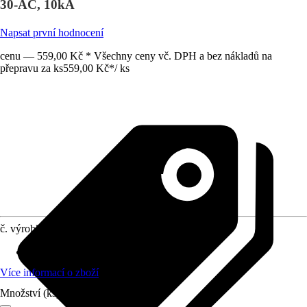
30-AC, 10kA
Napsat první hodnocení
cenu — 559,00 Kč * Všechny ceny vč. DPH a bez nákladů na
přepravu za ks
559,00 Kč
*
/
ks
č. výrobku
12592634
Počet
:
1 Kus
Více informací o zboží
Množství (ks)