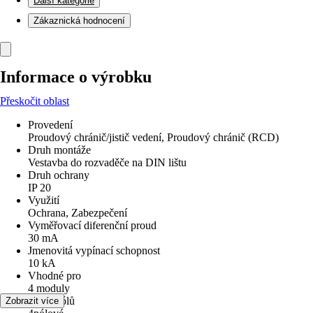
Další kategorie
Zákaznická hodnocení
Informace o výrobku
Přeskočit oblast
Provedení
Proudový chránič/jistič vedení, Proudový chránič (RCD)
Druh montáže
Vestavba do rozvaděče na DIN lištu
Druh ochrany
IP 20
Využití
Ochrana, Zabezpečení
Vyměřovací diferenční proud
30 mA
Jmenovitá vypínací schopnost
10 kA
Vhodné pro
4 moduly
Počet pólů
Zobrazit více