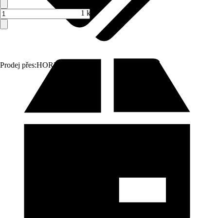
1 ks
Prodej přes:
HORNBACH