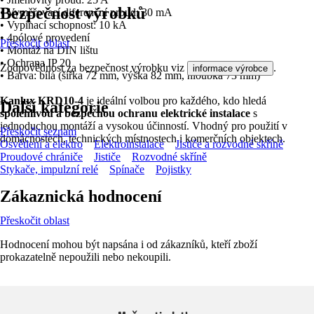
Bezpečnost výrobků
• Vyměřovací diferenční proud: 30 mA
• Vypínací schopnost: 10 kA
• 4pólové provedení
Přeskočit oblast
• Montáž na DIN lištu
• Ochrana IP 20
Zodpovědnost za bezpečnost výrobku viz
.
informace výrobce
• Barva: bílá (šířka 72 mm, výška 82 mm, hloubka 73 mm)
Kanlux KRD10-4
je ideální volbou pro každého, kdo hledá
Další kategorie
spolehlivou a bezpečnou ochranu elektrické instalace
s
jednoduchou montáží a vysokou účinností. Vhodný pro použití v
Přeskočit seznam
domácnostech, technických místnostech i komerčních objektech.
Osvětlení a elektro
Elektroinstalace
Jističe a rozvodné skříně
Proudové chrániče
Jističe
Rozvodné skříně
Stykače, impulzní relé
Spínače
Pojistky
Zákaznická hodnocení
Přeskočit oblast
Hodnocení mohou být napsána i od zákazníků, kteří zboží
prokazatelně nepoužili nebo nekoupili.