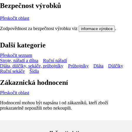
Bezpečnost výrobků
Přeskočit oblast
Zodpovědnost za bezpečnost výrobku viz
.
informace výrobce
Další kategorie
Přeskočit seznam
Stroje, nářadí a dílna
Ruční nářadí
Dláta, důlčíky, sekáče, průbojníky
Průbojníky
Dláta
Důlčíky
Ruční sekáče
Šídla
Zákaznická hodnocení
Přeskočit oblast
Hodnocení mohou být napsána i od zákazníků, kteří zboží
prokazatelně nepoužili nebo nekoupili.