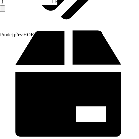
1 ks
Prodej přes:
HORNBACH