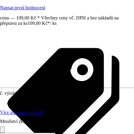
Napsat první hodnocení
cenu — 109,00 Kč * Všechny ceny vč. DPH a bez nákladů na
přepravu za ks
109,00 Kč
*
/
ks
č. výrobku
8686634
Provedení čepele
:
Ocel
Více informací o zboží
Množství (ks)