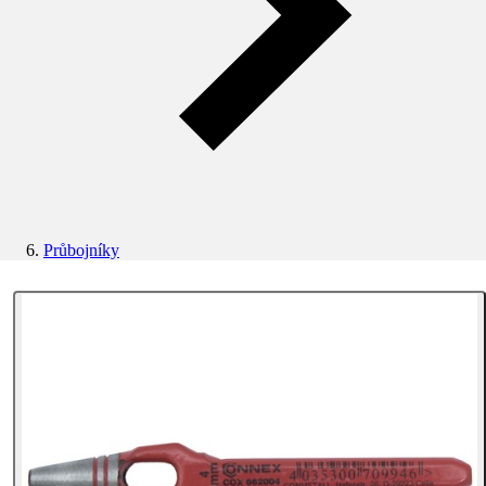
Průbojníky