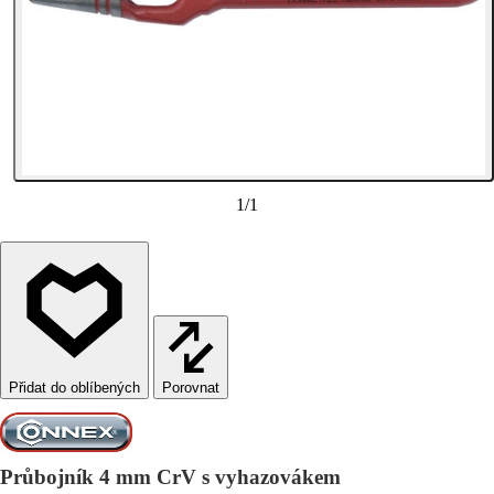
1
/
1
Porovnat
Průbojník 4 mm CrV s vyhazovákem