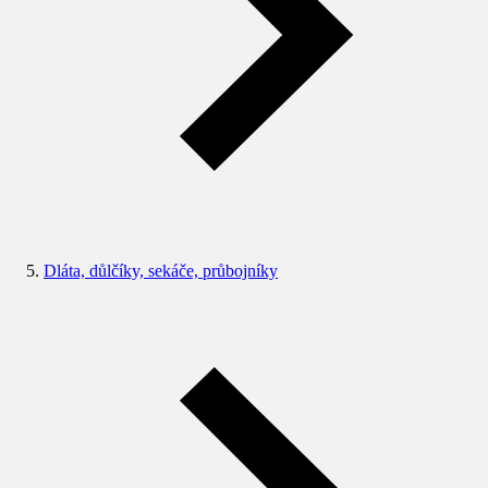
Dláta, důlčíky, sekáče, průbojníky