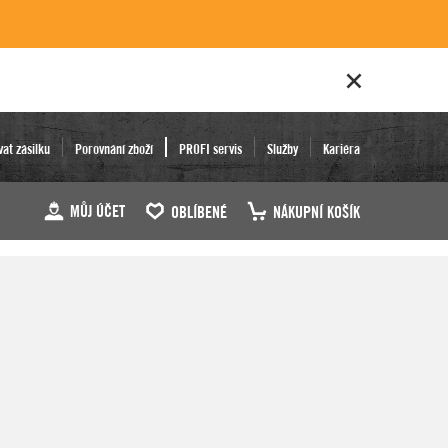
vat zásilku
Porovnání zboží
PROFI servis
Služby
Kariéra
MŮJ ÚČET
OBLÍBENÉ
NÁKUPNÍ KOŠÍK