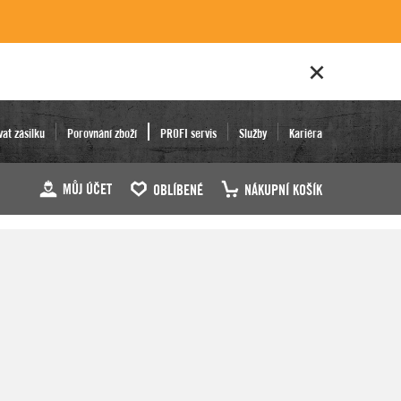
vat zásilku
Porovnání zboží
PROFI servis
Služby
Kariéra
MŮJ ÚČET
OBLÍBENÉ
NÁKUPNÍ KOŠÍK