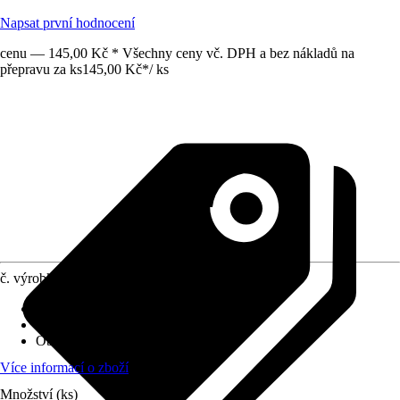
Napsat první hodnocení
cenu — 145,00 Kč * Všechny ceny vč. DPH a bez nákladů na
přepravu za ks
145,00 Kč
*
/
ks
č. výrobku
10472600
Druh výrobku
:
Koncový prvek
Oblast využití
:
Exteriér
Obsah
:
1 Kus
Více informací o zboží
Množství (ks)