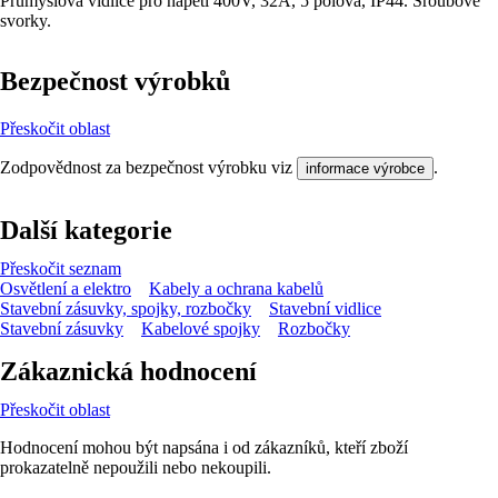
Průmyslová vidlice pro napětí 400V, 32A, 5 pólová, IP44. Šroubové
svorky.
Bezpečnost výrobků
Přeskočit oblast
Zodpovědnost za bezpečnost výrobku viz
.
informace výrobce
Další kategorie
Přeskočit seznam
Osvětlení a elektro
Kabely a ochrana kabelů
Stavební zásuvky, spojky, rozbočky
Stavební vidlice
Stavební zásuvky
Kabelové spojky
Rozbočky
Zákaznická hodnocení
Přeskočit oblast
Hodnocení mohou být napsána i od zákazníků, kteří zboží
prokazatelně nepoužili nebo nekoupili.