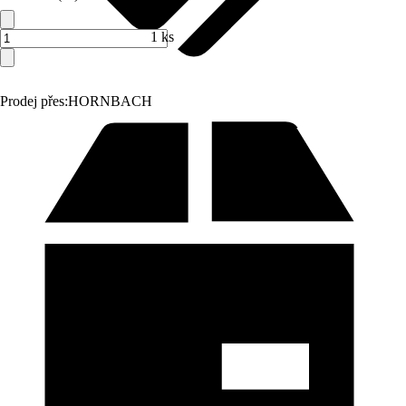
1 ks
Prodej přes:
HORNBACH