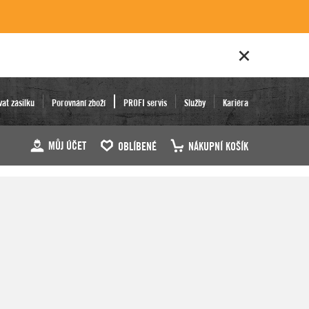
vat zásilku
Porovnání zboží
PROFI servis
Služby
Kariéra
MŮJ ÚČET
OBLÍBENÉ
NÁKUPNÍ KOŠÍK