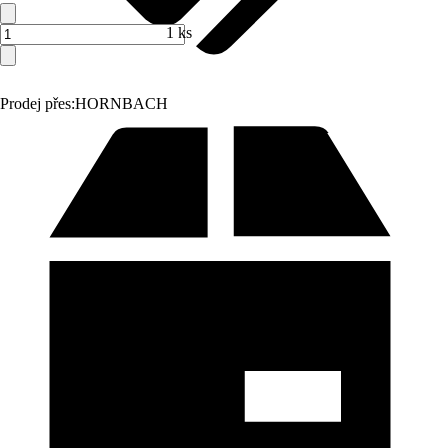
1 ks
Prodej přes:
HORNBACH