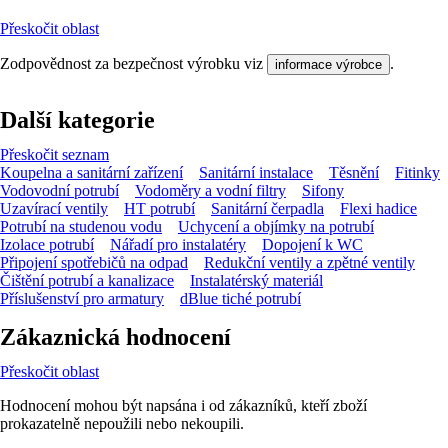
Přeskočit oblast
Zodpovědnost za bezpečnost výrobku viz
.
informace výrobce
Další kategorie
Přeskočit seznam
Koupelna a sanitární zařízení
Sanitární instalace
Těsnění
Fitinky
Vodovodní potrubí
Vodoměry a vodní filtry
Sifony
Uzavírací ventily
HT potrubí
Sanitární čerpadla
Flexi hadice
Potrubí na studenou vodu
Uchycení a objímky na potrubí
Izolace potrubí
Nářadí pro instalatéry
Dopojení k WC
Připojení spotřebičů na odpad
Redukční ventily a zpětné ventily
Čištění potrubí a kanalizace
Instalatérský materiál
Příslušenství pro armatury
dBlue tiché potrubí
Zákaznická hodnocení
Přeskočit oblast
Hodnocení mohou být napsána i od zákazníků, kteří zboží
prokazatelně nepoužili nebo nekoupili.