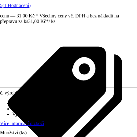
5
(1 Hodnocení)
cenu — 31,00 Kč * Všechny ceny vč. DPH a bez nákladů na
přepravu za ks
31,00 Kč
*
/
ks
č. výrobku
8463693
Materiál
:
Guma
Obsah
:
5 Kus
Využití
:
Montáž
Více informací o zboží
Množství (ks)