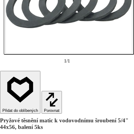
1
/
1
Porovnat
Pryžové těsnění matic k vodovodnímu šroubení 5/4"
44x56, balení 5ks