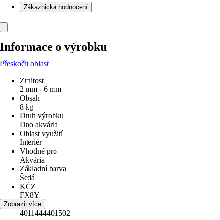
Zákaznická hodnocení
Informace o výrobku
Přeskočit oblast
Zrnitost
2 mm - 6 mm
Obsah
8 kg
Druh výrobku
Dno akvária
Oblast využití
Interiér
Vhodné pro
Akvária
Základní barva
Šedá
KČZ
FX8Y
EAN
Zobrazit více
4011444401502