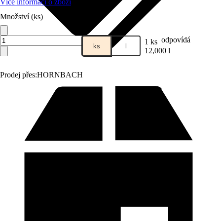
Více informací o zboží
Množství (ks)
odpovídá
1 ks
ks
l
12,000 l
Prodej přes:
HORNBACH