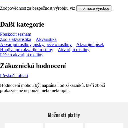
Zodpovědnost za bezpečnost výrobku viz
.
informace výrobce
Další kategorie
Přeskočit seznam
Zoo a akvaristika
Akvaristika
Akvarijní rostliny, písky, péče o rostliny
Akvarijní písek
Hnojiva pro akvarijní rostliny
Akvarijní rostliny
Péče o akvarijní rostliny
Zákaznická hodnocení
Přeskočit oblast
Hodnocení mohou být napsána i od zákazníků, kteří zboží
prokazatelně nepoužili nebo nekoupili.
Možnosti platby