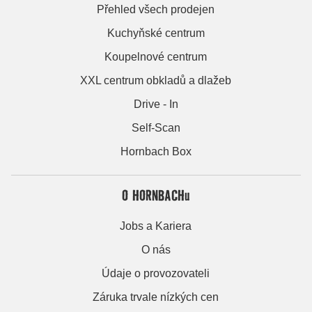
Přehled všech prodejen
Kuchyňské centrum
Koupelnové centrum
XXL centrum obkladů a dlažeb
Drive - In
Self-Scan
Hornbach Box
O HORNBACHu
Jobs a Kariera
O nás
Údaje o provozovateli
Záruka trvale nízkých cen