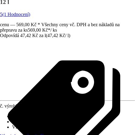
12 l
5
(1 Hodnocení)
cenu — 569,00 Kč * Všechny ceny vč. DPH a bez nákladů na
přepravu za ks
569,00 Kč
*
/
ks
Odpovídá 47,42 Kč za l
(
47,42 Kč
/
l
)
č. výrobku
6630891
Zrnitost
:
2 mm - 6 mm
Druh výrobku
:
Dno akvária
Vhodné pro
:
Akvária