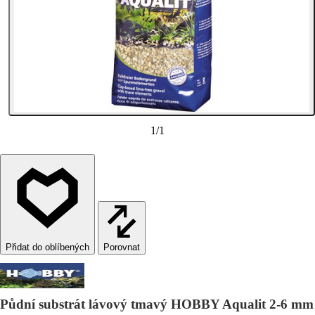
1
/
1
Porovnat
Půdní substrát lávový tmavý HOBBY Aqualit 2-6 mm