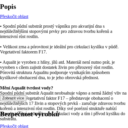
Popis
Přeskočit oblast
• Spodní půdní substrát prostý vápníku pro akvarijní dna s
nejdůležitějšími stopovými prvky pro zdravou tvorbu kořenů a
intenzivní růst rostlin.
• Velikost zrna a pórovitost je ideální pro cirkulaci kyslíku v půdě.
Vegetativní faktorem F17.
• Aqualit je vyroben z hlíny, jílů atd. Materiál není nutno prát, je
vyroben s cílem zajistit dostatek živin pro přirozený růst rostlin.
Pórovitá struktura Aqualitu podporuje vynikajícím způsobem
kyslíkové obohacení dna, to je jeho obrovská přednost.
Mění Aqualit tvrdost vody?
Spodní půdní substrát Aqualit neobsahuje vápno a nemá žádný vliv na
tvrdost vody. Vegetativní faktor F17 – představuje obohacení o
Zobrazit více
nejdůležitějších 17 živin a stopových prvků - zaručuje zdravou tvorbu
kořenů a intenzivní růst rostlin. Díky své porézní struktuře nabízí
Bezpečnost výrobků
Aqualit ideální podmínky pro cirkulaci vody a tím i přívod kyslíku do
substrátu.
Přeskočit oblast