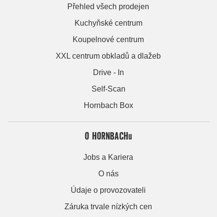
Přehled všech prodejen
Kuchyňské centrum
Koupelnové centrum
XXL centrum obkladů a dlažeb
Drive - In
Self-Scan
Hornbach Box
O HORNBACHu
Jobs a Kariera
O nás
Údaje o provozovateli
Záruka trvale nízkých cen