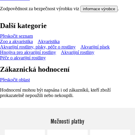
Zodpovědnost za bezpečnost výrobku viz
.
informace výrobce
Další kategorie
Přeskočit seznam
Zoo a akvaristika
Akvaristika
Akvarijní rostliny, písky, péče o rostliny
Akvarijní písek
Hnojiva pro akvarijní rostliny
Akvarijní rostliny
Péče o akvarijní rostliny
Zákaznická hodnocení
Přeskočit oblast
Hodnocení mohou být napsána i od zákazníků, kteří zboží
prokazatelně nepoužili nebo nekoupili.
Možnosti platby