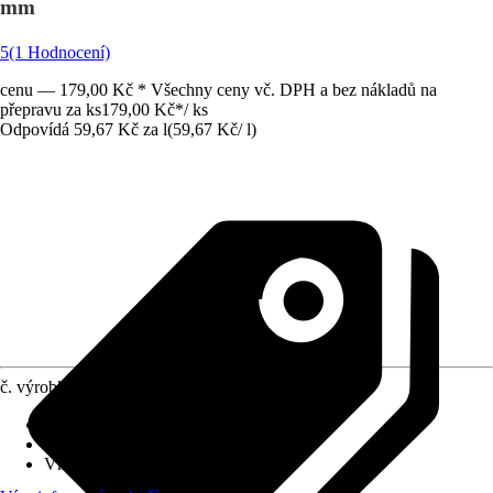
mm
5
(1 Hodnocení)
cenu — 179,00 Kč * Všechny ceny vč. DPH a bez nákladů na
přepravu za ks
179,00 Kč
*
/
ks
Odpovídá 59,67 Kč za l
(
59,67 Kč
/
l
)
č. výrobku
6630890
Zrnitost
:
2 mm - 6 mm
Druh výrobku
:
Dno akvária
Vhodné pro
:
Akvária