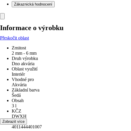
Zákaznická hodnocení
Informace o výrobku
Přeskočit oblast
Zrnitost
2 mm - 6 mm
Druh výrobku
Dno akvária
Oblast využití
Interiér
Vhodné pro
Akvária
Základní barva
Šedá
Obsah
3 l
KČZ
DWXH
EAN
Zobrazit více
4011444401007