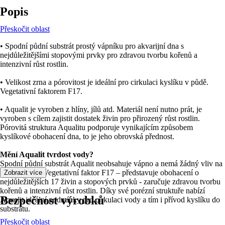
Popis
Přeskočit oblast
• Spodní půdní substrát prostý vápníku pro akvarijní dna s
nejdůležitějšími stopovými prvky pro zdravou tvorbu kořenů a
intenzivní růst rostlin.
• Velikost zrna a pórovitost je ideální pro cirkulaci kyslíku v půdě.
Vegetativní faktorem F17.
• Aqualit je vyroben z hlíny, jílů atd. Materiál není nutno prát, je
vyroben s cílem zajistit dostatek živin pro přirozený růst rostlin.
Pórovitá struktura Aqualitu podporuje vynikajícím způsobem
kyslíkové obohacení dna, to je jeho obrovská přednost.
Mění Aqualit tvrdost vody?
Spodní půdní substrát Aqualit neobsahuje vápno a nemá žádný vliv na
tvrdost vody. Vegetativní faktor F17 – představuje obohacení o
Zobrazit více
nejdůležitějších 17 živin a stopových prvků - zaručuje zdravou tvorbu
kořenů a intenzivní růst rostlin. Díky své porézní struktuře nabízí
Bezpečnost výrobků
Aqualit ideální podmínky pro cirkulaci vody a tím i přívod kyslíku do
substrátu.
Přeskočit oblast