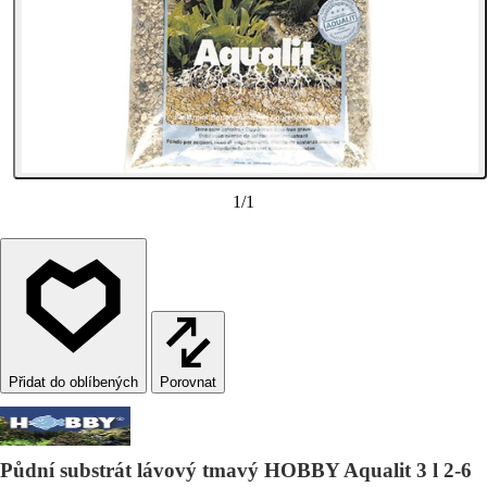
1
/
1
Porovnat
Půdní substrát lávový tmavý HOBBY Aqualit 3 l 2-6