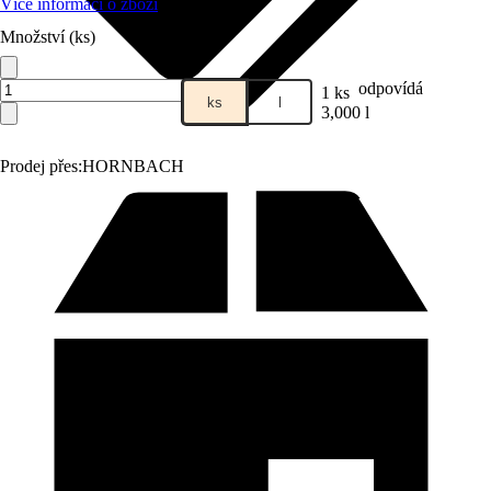
Více informací o zboží
Množství (ks)
odpovídá
1 ks
ks
l
3,000 l
Prodej přes:
HORNBACH