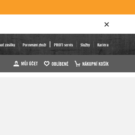
vat zásilku
Porovnání zboží
PROFI servis
Služby
Kariéra
MŮJ ÚČET
OBLÍBENÉ
NÁKUPNÍ KOŠÍK