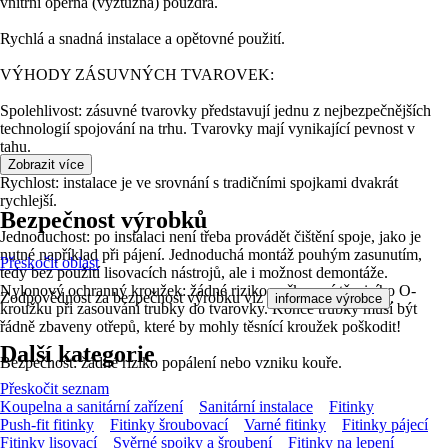
vnitřní opěrná (výztužná) pouzdra.
Rychlá a snadná instalace a opětovné použití.
VÝHODY ZÁSUVNÝCH TVAROVEK:
Spolehlivost: zásuvné tvarovky představují jednu z nejbezpečnějších
technologií spojování na trhu. Tvarovky mají vynikající pevnost v
tahu.
Zobrazit více
Rychlost: instalace je ve srovnání s tradičními spojkami dvakrát
rychlejší.
Bezpečnost výrobků
Jednoduchost: po instalaci není třeba provádět čištění spoje, jako je
nutné například při pájení. Jednoduchá montáž pouhým zasunutím,
Přeskočit oblast
tedy bez použití lisovacích nástrojů, ale i možnost demontáže.
Nylonový ochranný kroužek: žádné riziko poškození těsnicího O-
Zodpovědnost za bezpečnost výrobku viz
.
informace výrobce
kroužku při zasouvání trubky do tvarovky. Konce trubky musí být
řádně zbaveny otřepů, které by mohly těsnící kroužek poškodit!
Další kategorie
Bezpečnost: žádné riziko popálení nebo vzniku kouře.
Přeskočit seznam
Koupelna a sanitární zařízení
Sanitární instalace
Fitinky
Push-fit fitinky
Fitinky šroubovací
Varné fitinky
Fitinky pájecí
Fitinky lisovací
Svěrné spojky a šroubení
Fitinky na lepení