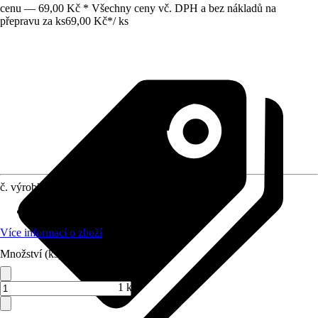
cenu — 69,00 Kč * Všechny ceny vč. DPH a bez nákladů na
přepravu za ks
69,00 Kč
*
/
ks
č. výrobku
10734191
Průměr
:
12 mm
Více informací o zboží
Množství (ks)
1 ks