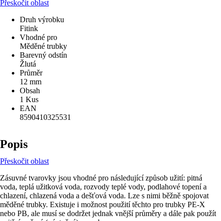
Přeskočit oblast
Druh výrobku
Fitink
Vhodné pro
Měděné trubky
Barevný odstín
Žlutá
Průměr
12 mm
Obsah
1 Kus
EAN
8590410325531
Popis
Přeskočit oblast
Zásuvné tvarovky jsou vhodné pro následující způsob užití: pitná
voda, teplá užitková voda, rozvody teplé vody, podlahové topení a
chlazení, chlazená voda a dešťová voda. Lze s nimi běžně spojovat
měděné trubky. Existuje i možnost použití těchto pro trubky PE-X
nebo PB, ale musí se dodržet jednak vnější průměry a dále pak použít