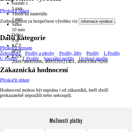
rozměr c
1 mm
Přeskočit oblast
Tloušťka materiálu
1 mm
Zodpovědnost za bezpečnost výrobku viz
.
informace výrobce
Šířka
10 mm
Délka
Další kategorie
1 m
KČZ
Přeskočit seznam
JP5Y
Železářství
Profily a plechy
Profily, lišty
Profily
L Profily
EAN
U Profily
T Profily
Speciální profily
Ocelové profily
2000748005006, 4001116121401, 4004338479206
Zákaznická hodnocení
Přeskočit oblast
Hodnocení mohou být napsána i od zákazníků, kteří zboží
prokazatelně nepoužili nebo nekoupili.
Možnosti platby