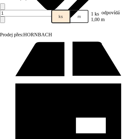
odpovídá
1 ks
ks
m
1,00 m
Prodej přes:
HORNBACH