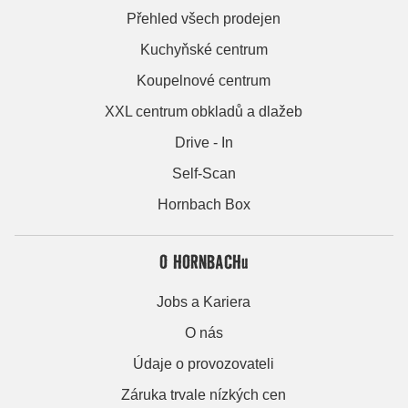
Přehled všech prodejen
Kuchyňské centrum
Koupelnové centrum
XXL centrum obkladů a dlažeb
Drive - In
Self-Scan
Hornbach Box
O HORNBACHu
Jobs a Kariera
O nás
Údaje o provozovateli
Záruka trvale nízkých cen