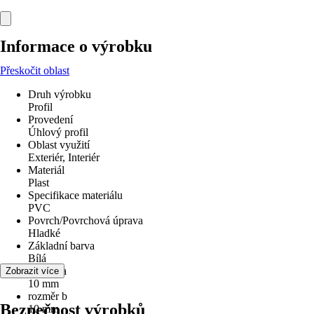
Informace o výrobku
Přeskočit oblast
Druh výrobku
Profil
Provedení
Úhlový profil
Oblast využití
Exteriér, Interiér
Materiál
Plast
Specifikace materiálu
PVC
Povrch/Povrchová úprava
Hladké
Základní barva
Bílá
rozměr a
Zobrazit více
10 mm
rozměr b
Bezpečnost výrobků
10 mm