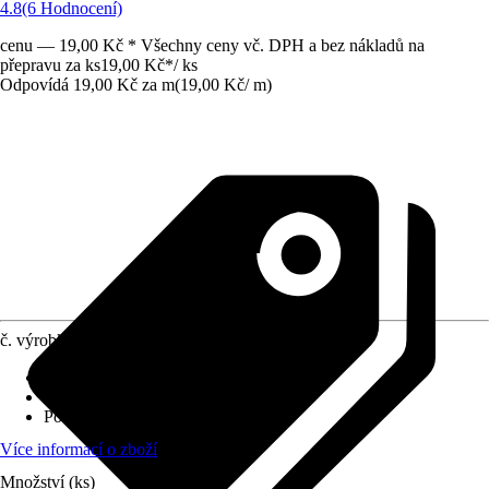
4.8
(6 Hodnocení)
cenu — 19,00 Kč * Všechny ceny vč. DPH a bez nákladů na
přepravu za ks
19,00 Kč
*
/
ks
Odpovídá 19,00 Kč za m
(
19,00 Kč
/
m
)
č. výrobku
748005
Provedení
:
Úhlový profil
Specifikace materiálu
:
PVC
Povrch/Povrchová úprava
:
Hladké
Více informací o zboží
Množství (ks)