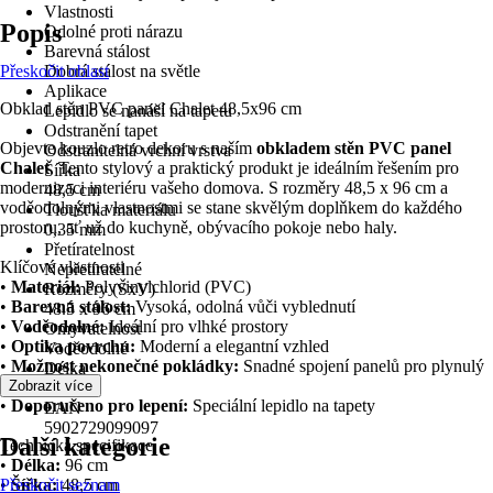
Vlastnosti
Popis
Odolné proti nárazu
Barevná stálost
Přeskočit oblast
Dobrá stálost na světle
Aplikace
Obklad stěn PVC panel Chalet 48,5x96 cm
Lepidlo se nanáší na tapetu
Odstranění tapet
Objevte kouzlo retro dekoru s naším
obkladem stěn PVC panel
Odstranitelná vrchní vrstva
Chalet
. Tento stylový a praktický produkt je ideálním řešením pro
Šířka
modernizaci interiéru vašeho domova. S rozměry 48,5 x 96 cm a
48,5 cm
voděodolnými vlastnostmi se stane skvělým doplňkem do každého
Tloušťka materiálu
prostoru, ať už do kuchyně, obývacího pokoje nebo haly.
0,35 mm
Přetíratelnost
Klíčové vlastnosti
Nepřetíratelné
•
Materiál:
Polyvinylchlorid (PVC)
Rozměry (ŠxV)
•
Barevná stálost:
Vysoká, odolná vůči vyblednutí
48.5 x 96 cm
•
Voděodolné:
Ideální pro vlhké prostory
Omyvatelnost
•
Optika povrchu:
Moderní a elegantní vzhled
Voděodolné
•
Možnost nekonečné pokládky:
Snadné spojení panelů pro plynulý
Délka
vzhled
Zobrazit více
96 cm
•
Doporučeno pro lepení:
Speciální lepidlo na tapety
EAN
5902729099097
Další kategorie
Technická specifikace
•
Délka:
96 cm
•
Přeskočit seznam
Šířka:
48,5 cm