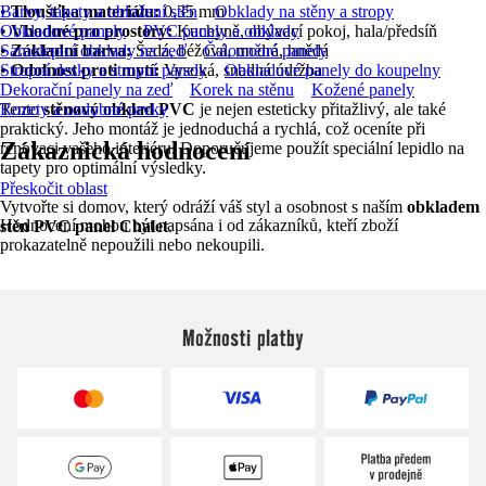
•
Barvy, tapety a obložení stěn
Tloušťka materiálu:
0,35 mm
Obklady na stěny a stropy
•
Obkladové panely
Vhodné pro prostory:
PVC panely a obklady
Kuchyně, obývací pokoj, hala/předsíň
•
Samolepicí obklady na zeď
Základní barva:
Šedá, béžová, modrá, hnědá
Čalouněné panely
•
Stropní desky a stropní panely
Odolnost proti mytí:
Vysoká, snadná údržba
Obkladové panely do koupelny
Dekorační panely na zeď
Korek na stěnu
Kožené panely
Tento
Rozety a ozdobné prvky
stěnový obklad PVC
je nejen esteticky přitažlivý, ale také
praktický. Jeho montáž je jednoduchá a rychlá, což oceníte při
Zákaznická hodnocení
renovaci vašeho interiéru. Doporučujeme použít speciální lepidlo na
tapety pro optimální výsledky.
Přeskočit oblast
Vytvořte si domov, který odráží váš styl a osobnost s naším
obkladem
Hodnocení mohou být napsána i od zákazníků, kteří zboží
stěn PVC panel Chalet
.
prokazatelně nepoužili nebo nekoupili.
Možnosti platby