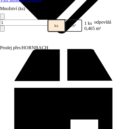
Množství (ks)
odpovídá
1 ks
ks
m²
0,465 m²
Prodej přes:
HORNBACH