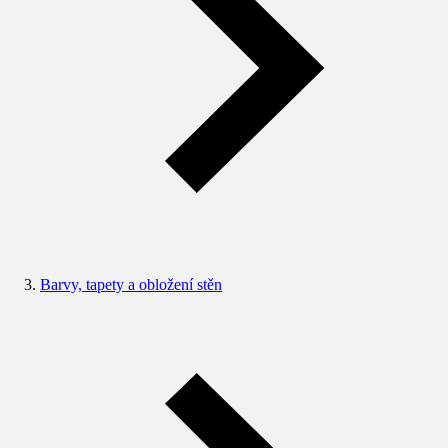
Barvy, tapety a obložení stěn