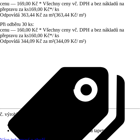
cenu — 169,00 Kč * Všechny ceny vč. DPH a bez nákladů na
přepravu za ks
169,00 Kč
*
/
ks
Odpovídá 363,44 Kč za m²
(
363,44 Kč
/
m²
)
Při odběru 30 ks:
cenu — 160,00 Kč * Všechny ceny vč. DPH a bez nákladů na
přepravu za ks
160,00 Kč
*
/
ks
Odpovídá 344,09 Kč za m²
(
344,09 Kč
/
m²
)
č. výrobku
10587049
Rozměry (ŠxV)
:
48.5 x 96 cm
doporučení k lepení
:
Speciální lepidlo na tapety
Více informací o zboží