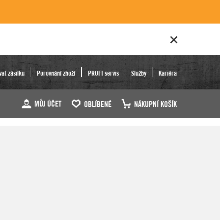
vat zásilku
Porovnání zboží
PROFI servis
Služby
Kariéra
MŮJ ÚČET
OBLÍBENÉ
NÁKUPNÍ KOŠÍK