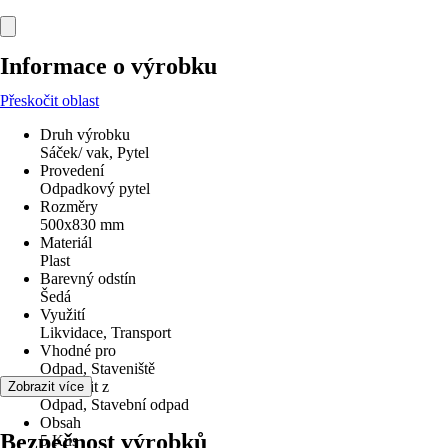
Informace o výrobku
Přeskočit oblast
Druh výrobku
Sáček/ vak, Pytel
Provedení
Odpadkový pytel
Rozměry
500x830 mm
Materiál
Plast
Barevný odstín
Šedá
Využití
Likvidace, Transport
Vhodné pro
Odpad, Staveniště
Odstranit z
Zobrazit více
Odpad, Stavební odpad
Obsah
Bezpečnost výrobků
5 Kus