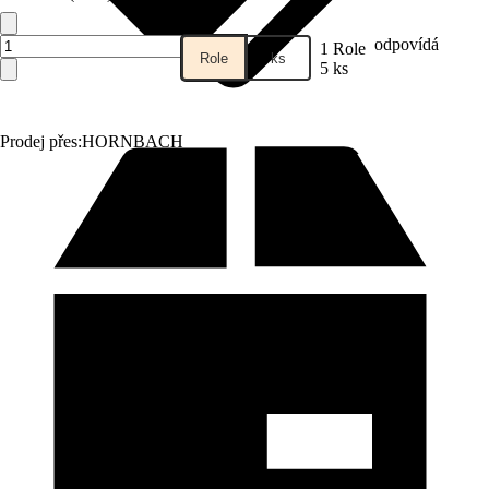
odpovídá
1 Role
Role
ks
5 ks
Prodej přes:
HORNBACH