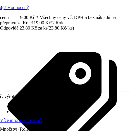
4
(7 Hodnocení)
cenu — 119,00 Kč * Všechny ceny vč. DPH a bez nákladů na
přepravu za Role
119,00 Kč
*
/
Role
Odpovídá 23,80 Kč za ks
(
23,80 Kč
/
ks
)
č. výrobku
7833071
Provedení
:
Odpadkový pytel
Obsah
:
5 Kus
Více informací o zboží
Množství (Role)