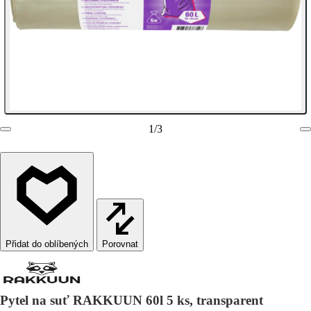
1
/
3
Porovnat
Pytel na suť RAKKUUN 60l 5 ks, transparent