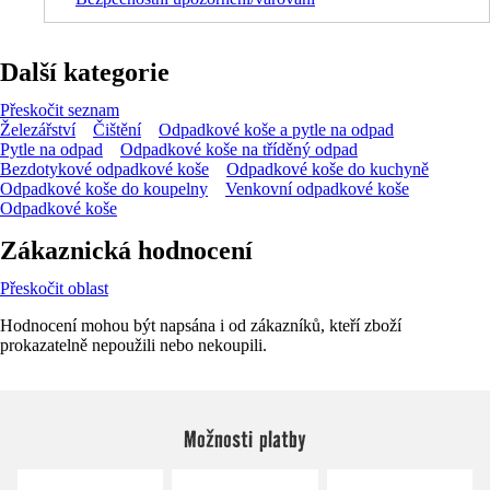
Další kategorie
Přeskočit seznam
Železářství
Čištění
Odpadkové koše a pytle na odpad
Pytle na odpad
Odpadkové koše na tříděný odpad
Bezdotykové odpadkové koše
Odpadkové koše do kuchyně
Odpadkové koše do koupelny
Venkovní odpadkové koše
Odpadkové koše
Zákaznická hodnocení
Přeskočit oblast
Hodnocení mohou být napsána i od zákazníků, kteří zboží
prokazatelně nepoužili nebo nekoupili.
Možnosti platby