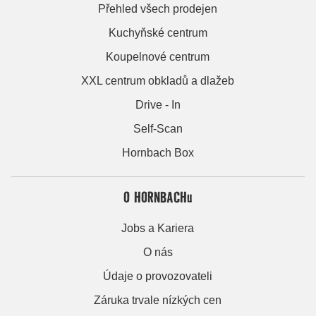
Přehled všech prodejen
Kuchyňské centrum
Koupelnové centrum
XXL centrum obkladů a dlažeb
Drive - In
Self-Scan
Hornbach Box
O HORNBACHu
Jobs a Kariera
O nás
Údaje o provozovateli
Záruka trvale nízkých cen