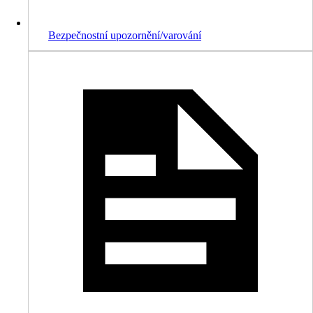
Bezpečnostní upozornění/varování