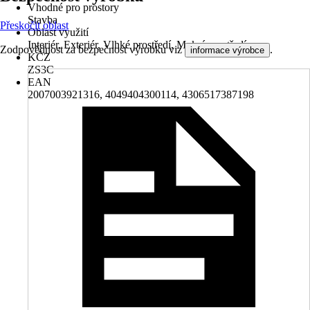
Vhodné pro prostory
Stavba
Přeskočit oblast
Oblast využití
Interiér, Exteriér, Vlhké prostředí, Mokré prostředí
Zodpovědnost za bezpečnost výrobku viz
.
informace výrobce
KČZ
ZS3C
EAN
2007003921316, 4049404300114, 4306517387198