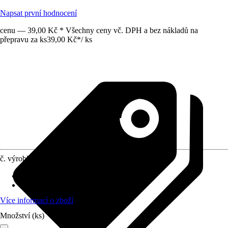
Napsat první hodnocení
cenu — 39,00 Kč * Všechny ceny vč. DPH a bez nákladů na
přepravu za ks
39,00 Kč
*
/
ks
č. výrobku
8894738
Provedení
:
Odpadkový pytel
Obsah
:
20 Kus
Více informací o zboží
Množství (ks)