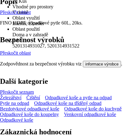
Popis
20 Kus
Vhodné pro prostory
Přeskočit oblast
V domě
Oblast využití
FINO HDPE odpadkové pytle 60L, 20ks.
Interiér, Exteriér
Oblast použití
Doma a v zahradě
Bezpečnost výrobků
EAN
5201314931027, 5201314931522
Přeskočit oblast
Zodpovědnost za bezpečnost výrobku viz
.
informace výrobce
Další kategorie
Přeskočit seznam
Železářství
Čištění
Odpadkové koše a pytle na odpad
Pytle na odpad
Odpadkové koše na tříděný odpad
Bezdotykové odpadkové koše
Odpadkové koše do kuchyně
Odpadkové koše do koupelny
Venkovní odpadkové koše
Odpadkové koše
Zákaznická hodnocení