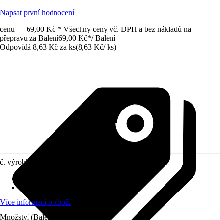
Napsat první hodnocení
cenu — 69,00 Kč * Všechny ceny vč. DPH a bez nákladů na
přepravu za Balení
69,00 Kč
*
/
Balení
Odpovídá 8,63 Kč za ks
(
8,63 Kč
/
ks
)
č. výrobku
12074022
Provedení
:
Pytel se stahovacím páskem
Obsah
:
10 Kus
Více informací o zboží
Množství (Balení)