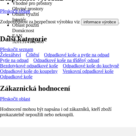
Vhodné pro prostory
Obytné prostory
Přeskočit oblast
Oblast využití
Interiér
Zodpovědnost za bezpečnost výrobku viz
.
informace výrobce
Oblast použití
Domácnost
EAN
Další kategorie
5201314172468
Přeskočit seznam
Železářství
Čištění
Odpadkové koše a pytle na odpad
Pytle na odpad
Odpadkové koše na tříděný odpad
Bezdotykové odpadkové koše
Odpadkové koše do kuchyně
Odpadkové koše do koupelny
Venkovní odpadkové koše
Odpadkové koše
Zákaznická hodnocení
Přeskočit oblast
Hodnocení mohou být napsána i od zákazníků, kteří zboží
prokazatelně nepoužili nebo nekoupili.