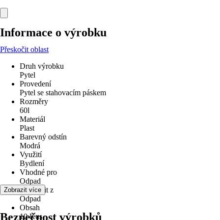
Informace o výrobku
Přeskočit oblast
Druh výrobku
Pytel
Provedení
Pytel se stahovacím páskem
Rozměry
60l
Materiál
Plast
Barevný odstín
Modrá
Využití
Bydlení
Vhodné pro
Odpad
Odstranit z
Zobrazit více
Odpad
Obsah
Bezpečnost výrobků
10 Kus