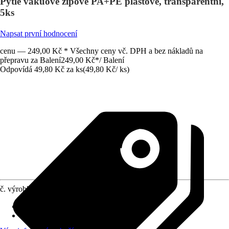
Pytle vákuové zipové PA+PE plastové, transparentní,
5ks
Napsat první hodnocení
cenu — 249,00 Kč * Všechny ceny vč. DPH a bez nákladů na
přepravu za Balení
249,00 Kč
*
/
Balení
Odpovídá 49,80 Kč za ks
(
49,80 Kč
/
ks
)
č. výrobku
12677494
Druh výrobku
:
Sáček/ vak
Oblast použití
:
domácnost