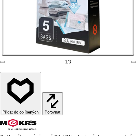
1
/
3
Porovnat