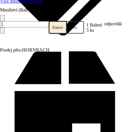
Více informací o zboží
Množství (Balení)
odpovídá
1 Balení
Balení
ks
5 ks
Prodej přes:
HORNBACH