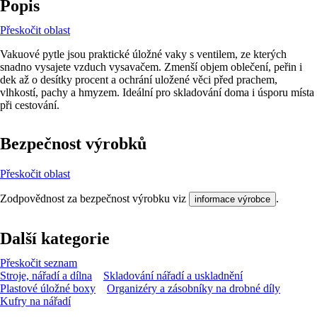
Popis
Přeskočit oblast
Vakuové pytle jsou praktické úložné vaky s ventilem, ze kterých
snadno vysajete vzduch vysavačem. Zmenší objem oblečení, peřin i
dek až o desítky procent a ochrání uložené věci před prachem,
vlhkostí, pachy a hmyzem. Ideální pro skladování doma i úsporu místa
při cestování.
Bezpečnost výrobků
Přeskočit oblast
Zodpovědnost za bezpečnost výrobku viz
.
informace výrobce
Další kategorie
Přeskočit seznam
Stroje, nářadí a dílna
Skladování nářadí a uskladnění
Plastové úložné boxy
Organizéry a zásobníky na drobné díly
Kufry na nářadí