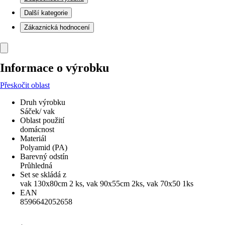
Další kategorie
Zákaznická hodnocení
Informace o výrobku
Přeskočit oblast
Druh výrobku
Sáček/ vak
Oblast použití
domácnost
Materiál
Polyamid (PA)
Barevný odstín
Průhledná
Set se skládá z
vak 130x80cm 2 ks, vak 90x55cm 2ks, vak 70x50 1ks
EAN
8596642052658