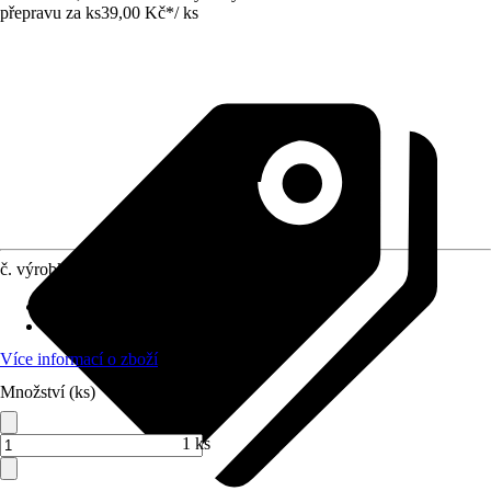
přepravu za ks
39,00 Kč
*
/
ks
č. výrobku
8156140
Doba sklizně
:
Červenec, Srpen, Září
Umístění
:
Slunce
Více informací o zboží
Množství (ks)
1 ks