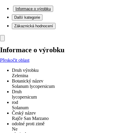
Informace o výrobku
Další kategorie
Zákaznická hodnocení
Informace o výrobku
Přeskočit oblast
Druh výrobku
Zelenina
Botanický název
Solanum lycopersicum
Druh
lycopersicum
rod
Solanum
Český název
Rajče San Marzano
odolné proti zimě
Ne