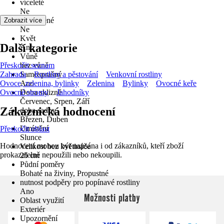
víceleté
Ne
stálezelené
Zobrazit více
Ne
Květ
Další kategorie
Ano
Vůně
Přeskočit seznam
bez vůně
Zahrada
Samosprašný
Rostliny a pěstování
Venkovní rostliny
Ovoce, zelenina, bylinky
Ano
Zelenina
Bylinky
Ovocné keře
Ovocné stromy
Doba sklizně
Jahodníky
Červenec, Srpen, Září
Zákaznická hodnocení
doba sadby
Březen, Duben
Umístění
Přeskočit oblast
Slunce
Hodnocení mohou být napsána i od zákazníků, kteří zboží
Velikost bez květináče
prokazatelně nepoužili nebo nekoupili.
25 cm
Půdní poměry
Bohaté na živiny, Propustné
nutnost podpěry pro popínavé rostliny
Ano
Možnosti platby
Oblast využití
Exteriér
Upozornění