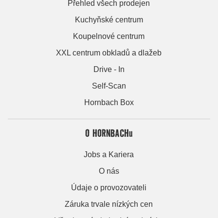
Přehled všech prodejen
Kuchyňské centrum
Koupelnové centrum
XXL centrum obkladů a dlažeb
Drive - In
Self-Scan
Hornbach Box
O HORNBACHu
Jobs a Kariera
O nás
Údaje o provozovateli
Záruka trvale nízkých cen