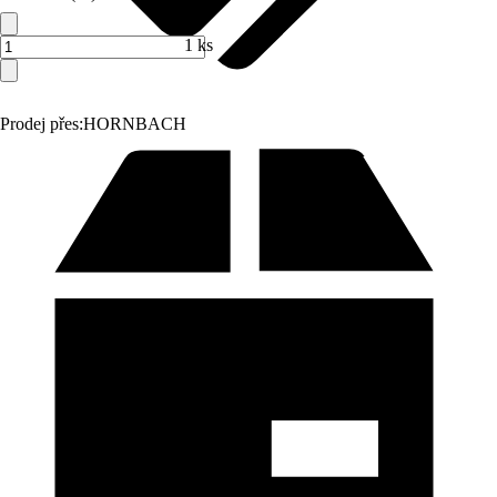
1 ks
Prodej přes:
HORNBACH