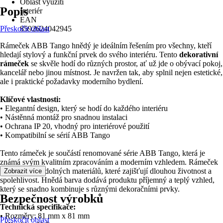
Oblast využití
Popis
Interiér
EAN
Přeskočit oblast
8592624042945
Rámeček ABB Tango hnědý je ideálním řešením pro všechny, kteří
hledají stylový a funkční prvek do svého interiéru. Tento
dekorativní
rámeček
se skvěle hodí do různých prostor, ať už jde o obývací pokoj,
kancelář nebo jinou místnost. Je navržen tak, aby splnil nejen estetické,
ale i praktické požadavky moderního bydlení.
Klíčové vlastnosti:
• Elegantní design, který se hodí do každého interiéru
• Nástěnná montáž pro snadnou instalaci
• Ochrana IP 20, vhodný pro interiérové použití
• Kompatibilní se sérií ABB Tango
Tento rámeček je součástí renomované série ABB Tango, která je
známá svým kvalitním zpracováním a moderním vzhledem. Rámeček
je vyroben z odolných materiálů, které zajišťují dlouhou životnost a
Zobrazit více
spolehlivost. Hnědá barva dodává produktu příjemný a teplý vzhled,
který se snadno kombinuje s různými dekoračními prvky.
Bezpečnost výrobků
Technická specifikace:
• Rozměry: 81 mm x 81 mm
Přeskočit oblast