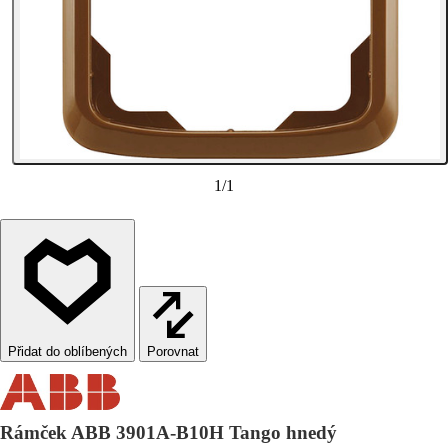
1
/
1
Porovnat
Rámček ABB 3901A-B10H Tango hnedý