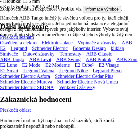
• Hloubka: 11.5 mm
• Kód výrobku: 3901A-B10H
Zodpovědnost za bezpečnost výrobku viz
.
informace výrobce
Rámeček ABB Tango hnědý je skvělou volbou pro ty, kteří chtějí
spojit funkčnost s estetikou. Jeho jednoduchá instalace a elegantní
Další kategorie
design z něj činí ideální prvek pro jakýkoliv interiér. Vybavte svůj
domov tímto stylovým rámečkem a užijte si jeho výhody každý den.
Přeskočit seznam
Osvětlení a elektro
Elektroinstalace
Vypínače a zásuvky
ABB
E2
Legrand
Schneider Electric
Bohemia-Design
kliklap
Stmívače
Datové zásuvky
Termostaty
ABB Classic
ABB Tango
ABB Levit
ABB Swing
ABB Praktik
ABB Zoni
E2 Lune
E2 Mode
E2 Moderne
E2 Cube²
E2 Visage
E2 Smart
Legrand Valena
Legrand Niloe
Legrand Plexo
Schneider Electric Asfora
Schneider Electric Cedar Plus
Schneider Electric Mureva
Schneider Electric Nová Unica
Schneider Electric SEDNA
Venkovní zásuvky
Zákaznická hodnocení
Přeskočit oblast
Hodnocení mohou být napsána i od zákazníků, kteří zboží
prokazatelně nepoužili nebo nekoupili.