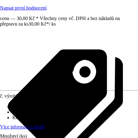
Napsat první hodnocení
cenu — 30,00 Kč * Všechny ceny vč. DPH a bez nákladů na
přepravu za ks
30,00 Kč
*
/
ks
č. výrobku
6339534
Druh výrobku
:
Rámeček
Druh montáže
:
Nástěnné
Kód výrobku
:
3901A-B10H
Více informací o zboží
Množství (ks)