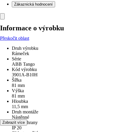
Zákaznická hodnocení
Informace o výrobku
Přeskočit oblast
Druh výrobku
Rámeček
Série
ABB Tango
Kód výrobku
3901A-B10H
Šířka
81 mm
Výška
81 mm
Hloubka
11,5 mm
Druh montáže
Nástěnné
Druh ochrany
Zobrazit více
IP 20