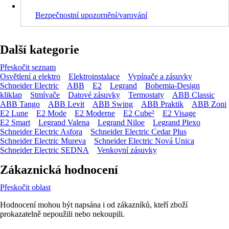
Bezpečnostní upozornění/varování
Další kategorie
Přeskočit seznam
Osvětlení a elektro
Elektroinstalace
Vypínače a zásuvky
Schneider Electric
ABB
E2
Legrand
Bohemia-Design
kliklap
Stmívače
Datové zásuvky
Termostaty
ABB Classic
ABB Tango
ABB Levit
ABB Swing
ABB Praktik
ABB Zoni
E2 Lune
E2 Mode
E2 Moderne
E2 Cube²
E2 Visage
E2 Smart
Legrand Valena
Legrand Niloe
Legrand Plexo
Schneider Electric Asfora
Schneider Electric Cedar Plus
Schneider Electric Mureva
Schneider Electric Nová Unica
Schneider Electric SEDNA
Venkovní zásuvky
Zákaznická hodnocení
Přeskočit oblast
Hodnocení mohou být napsána i od zákazníků, kteří zboží
prokazatelně nepoužili nebo nekoupili.