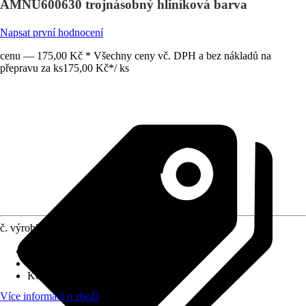
AMNU600630 trojnásobný hliníková barva
Napsat první hodnocení
cenu — 175,00 Kč * Všechny ceny vč. DPH a bez nákladů na
přepravu za ks
175,00 Kč
*
/
ks
č. výrobku
12821056
Druh výrobku
:
Rámeček
Druh montáže
:
Nástěnné
Kód výrobku
:
AMNU600630
Více informací o zboží