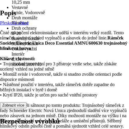
10,25 mm
Vestavné
Popis
Svisle, Vodorovně
Druh montáže
Přeskočit oblast
Nástěnné
Druh ochrany
Čisté zakončení elektroinstalace udělá v interiéru velký rozdíl. Tento
IP 20
rámeček sjednotí vzhled vypínačů a zásuvek do jedné linie.
Rámček
Barevný odstín
Sneider Electric Unica Deco Essential AMNU600630 trojnásobný
Stříbrný hliník
hliníková barva
Oblast využití
Interiér
Klíčové vlastnosti:
EAN
• Trojnásobné provedení pro 3 přístroje vedle sebe, takže získáte
3606485800745
ucelený vzhled na jedné stěně
• Montáž svisle i vodorovně, takže si snadno zvolíte orientaci podle
dispozice místnosti
• Nástěnné použití v interiéru, takže rámeček dobře zapadne do
běžných instalací v bytě i domě
• Krytí IP20, takže je určen pro suché vnitřní prostory
Proto byste měli sáhnout po tomto produktu: Trojnásobný rámeček z
Zobrazit více
řady Schneider Electric Nová Unica zjednoduší sladění více vypínačů
nebo zásuvek na jednom místě. Díky možnosti montáže na výšku i na
Bezpečnost výrobků
šířku se přizpůsobí rozvržení kabeláže a umístění přístrojů. Stříbrný
hliníkový odstín působí čistě a pomáhá sjednotit vzhled celé sestavy.