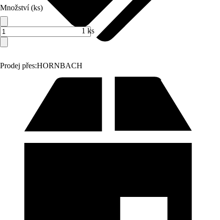
Množství (ks)
1 ks
Prodej přes:
HORNBACH