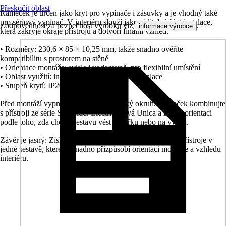
Přeskočit oblast
Rámeček je určen jako kryt pro vypínače i zásuvky a je vhodný také
pro sériový vypínač. V interiéru slouží jako viditelná část instalace,
Zodpovědnost za bezpečnost výrobku viz
.
informace výrobce
která zakryje okraje přístrojů a dotvoří finální vzhled.
• Rozměry: 230,6 × 85 × 10,25 mm, takže snadno ověříte
kompatibilitu s prostorem na stěně
• Orientace montáže: svisle i vodorovně, pro flexibilní umístění
• Oblast využití: interiér, pro běžné vnitřní instalace
• Stupeň krytí: IP20, pro suché místnosti
Před montáží vypněte příslušný elektrický okruh. Rámeček kombinujte
s přístroji ze série Schneider Electric Nová Unica a zvolte orientaci
podle toho, zda chcete sestavu vést na šířku nebo na výšku.
Závěr je jasný: Získáte jednotné a čisté zakončení pro tři přístroje v
jedné sestavě, které se snadno přizpůsobí orientaci montáže a vzhledu
interiéru.