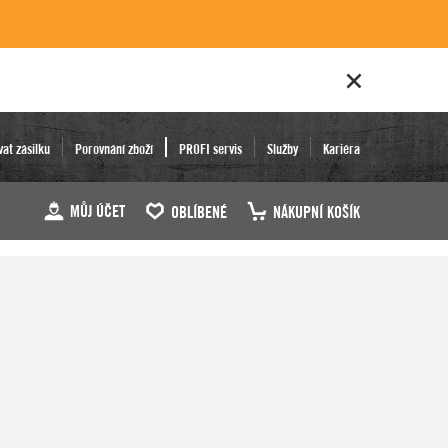
vat zásilku
Porovnání zboží
PROFI servis
Služby
Kariéra
MŮJ ÚČET
OBLÍBENÉ
NÁKUPNÍ KOŠÍK