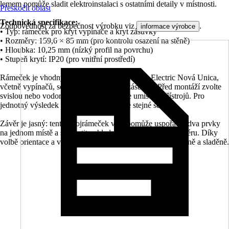
lemem pomůže sladit elektroinstalaci s ostatními detaily v místnosti.
Přeskočit oblast
Technická specifikace:
Zodpovědnost za bezpečnost výrobku viz
.
informace výrobce
• Typ: rámeček pro kryt vypínače a kryt zásuvky
• Rozměry: 159,6 × 85 mm (pro kontrolu osazení na stěně)
• Hloubka: 10,25 mm (nízký profil na povrchu)
• Stupeň krytí: IP20 (pro vnitřní prostředí)
Rámeček je vhodný pro prvky řady Schneider Electric Nová Unica,
včetně vypínačů, sériových vypínačů a zásuvek. Před montáží zvolte
svislou nebo vodorovnou orientaci podle umístění přístrojů. Pro
jednotný výsledek kombinujte s kryty ve stejné sérii.
Závěr je jasný: tento dvojrámeček vám pomůže uspořádat dva prvky
na jednom místě a sjednotit vzhled elektroinstalace v interiéru. Díky
volbě orientace a výraznému lemu působí instalace upraveně a sladěně.