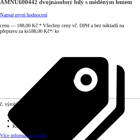
AMNU600442 dvojnásobný bílý s měděným lemem
Napsat první hodnocení
cenu — 188,00 Kč * Všechny ceny vč. DPH a bez nákladů na
přepravu za ks
188,00 Kč
*
/
ks
č. výrobku
12821047
Druh výrobku
:
Rámeček
Druh montáže
:
Nástěnné
Kód výrobku
:
AMNU600442
Více informací o zboží