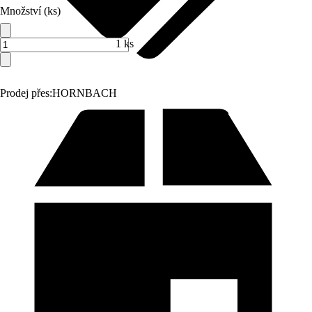
Množství (ks)
1 ks
Prodej přes:
HORNBACH