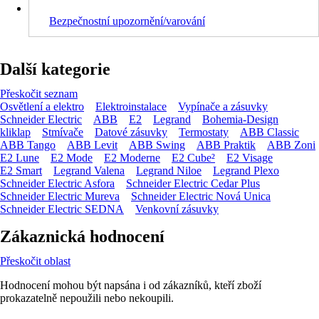
Bezpečnostní upozornění/varování
Další kategorie
Přeskočit seznam
Osvětlení a elektro
Elektroinstalace
Vypínače a zásuvky
Schneider Electric
ABB
E2
Legrand
Bohemia-Design
kliklap
Stmívače
Datové zásuvky
Termostaty
ABB Classic
ABB Tango
ABB Levit
ABB Swing
ABB Praktik
ABB Zoni
E2 Lune
E2 Mode
E2 Moderne
E2 Cube²
E2 Visage
E2 Smart
Legrand Valena
Legrand Niloe
Legrand Plexo
Schneider Electric Asfora
Schneider Electric Cedar Plus
Schneider Electric Mureva
Schneider Electric Nová Unica
Schneider Electric SEDNA
Venkovní zásuvky
Zákaznická hodnocení
Přeskočit oblast
Hodnocení mohou být napsána i od zákazníků, kteří zboží
prokazatelně nepoužili nebo nekoupili.