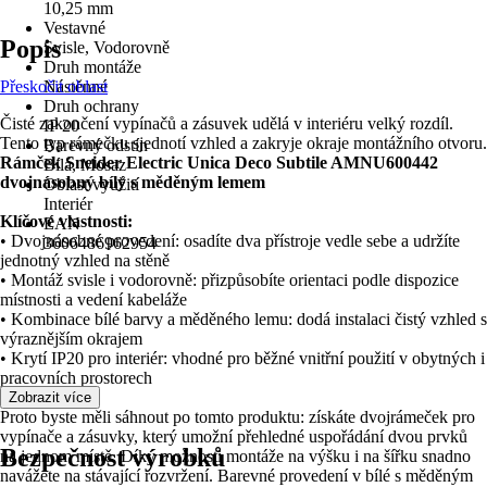
10,25 mm
Vestavné
Popis
Svisle, Vodorovně
Druh montáže
Přeskočit oblast
Nástěnné
Druh ochrany
Čisté zakončení vypínačů a zásuvek udělá v interiéru velký rozdíl.
IP 20
Tento typ rámečku sjednotí vzhled a zakryje okraje montážního otvoru.
Barevný odstín
Rámček Sneider Electric Unica Deco Subtile AMNU600442
Bílá, Mosaz
dvojnásobný bílý s měděným lemem
Oblast využití
Interiér
Klíčové vlastnosti:
EAN
• Dvojnásobné provedení: osadíte dva přístroje vedle sebe a udržíte
3606486962954
jednotný vzhled na stěně
• Montáž svisle i vodorovně: přizpůsobíte orientaci podle dispozice
místnosti a vedení kabeláže
• Kombinace bílé barvy a měděného lemu: dodá instalaci čistý vzhled s
výraznějším okrajem
• Krytí IP20 pro interiér: vhodné pro běžné vnitřní použití v obytných i
pracovních prostorech
Zobrazit více
Proto byste měli sáhnout po tomto produktu: získáte dvojrámeček pro
vypínače a zásuvky, který umožní přehledné uspořádání dvou prvků
Bezpečnost výrobků
na jednom místě. Díky možnosti montáže na výšku i na šířku snadno
navážete na stávající rozvržení. Barevné provedení v bílé s měděným