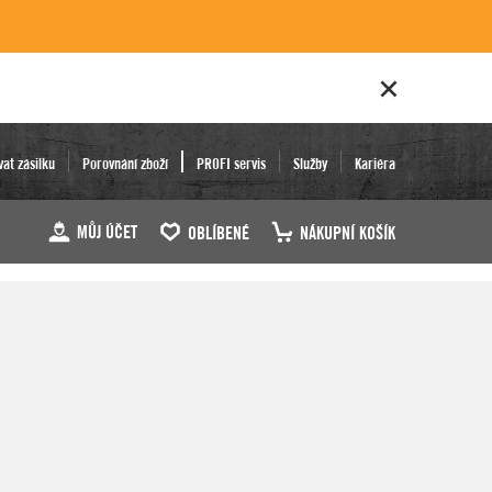
vat zásilku
Porovnání zboží
PROFI servis
Služby
Kariéra
MŮJ ÚČET
OBLÍBENÉ
NÁKUPNÍ KOŠÍK