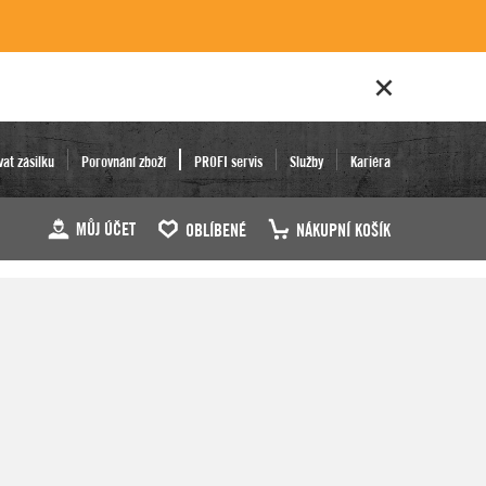
vat zásilku
Porovnání zboží
PROFI servis
Služby
Kariéra
MŮJ ÚČET
OBLÍBENÉ
NÁKUPNÍ KOŠÍK