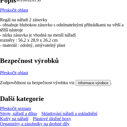
Popis
Přeskočit oblast
Regál na nářadí 2 zásuvky
- obsahuje hlubokou zásuvku s odnímatelnými přihrádkami na větší a
těžší nástroje
- nízka zásuvka je vhodná na menší nářadí
rozměry : 56,2 x 28,9 x 26,2 cm
- materiál : odolný, umývatelný plast
Bezpečnost výrobků
Přeskočit oblast
Zodpovědnost za bezpečnost výrobku viz
.
informace výrobce
Další kategorie
Přeskočit seznam
Stroje, nářadí a dílna
Skladování nářadí a uskladnění
Kufry na nářadí
Plastové úložné boxy
Organizéry a zásobníky na drobné díly