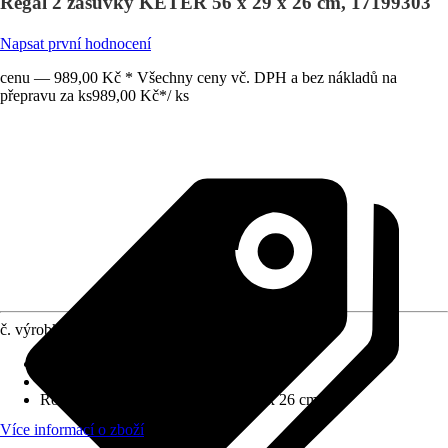
Regál 2 zásuvky KETER 56 x 29 x 26 cm, 17199303
Napsat první hodnocení
cenu — 989,00 Kč * Všechny ceny vč. DPH a bez nákladů na
přepravu za ks
989,00 Kč
*
/
ks
č. výrobku
10717374
Druh výrobku
:
Box
Provedení
:
Kufřík na nářadí
Rozměry (ŠxVxH)
:
56 cm x 29 cm x 26 cm
Více informací o zboží