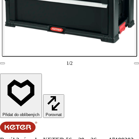
1
/
2
Porovnat