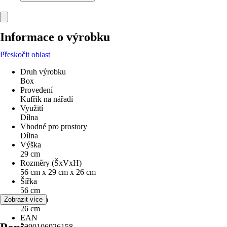
Informace o výrobku
Přeskočit oblast
Druh výrobku
Box
Provedení
Kufřík na nářadí
Využití
Dílna
Vhodné pro prostory
Dílna
Výška
29 cm
Rozměry (ŠxVxH)
56 cm x 29 cm x 26 cm
Šířka
56 cm
Hloubka
Zobrazit více
26 cm
EAN
7290106926158