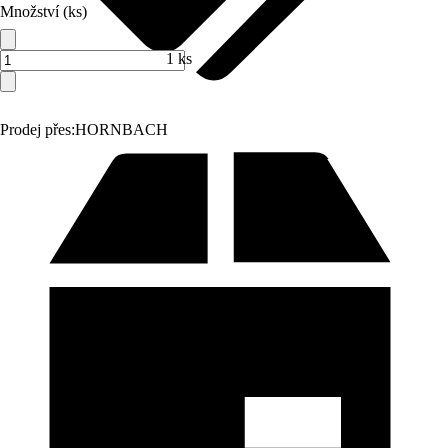
Množství (ks)
1 ks
Prodej přes:
HORNBACH