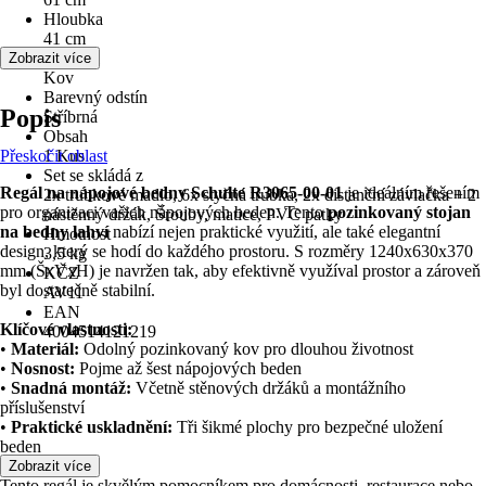
Hloubka
41 cm
Materiál
Zobrazit více
Kov
Barevný odstín
Popis
Stříbrná
Obsah
Přeskočit oblast
1 Kus
Set se skládá z
Regál na nápojové bedny Schulte R3065-00-01
je ideálním řešením
2x trubkové madlo, 6x styčná trubka, 2x distanční závlačka + 2
pro organizaci vašich nápojových beden. Tento
pozinkovaný stojan
nástěnný držák, Šrouby, matice, PVC patky
na bedny lahví
nabízí nejen praktické využití, ale také elegantní
Hmotnost
design, který se hodí do každého prostoru. S rozměry 1240x630x370
3,5 kg
mm (ŠxVxH) je navržen tak, aby efektivně využíval prostor a zároveň
KČZ
byl dostatečně stabilní.
AV11
EAN
Klíčové vlastnosti:
4004514121219
•
Materiál:
Odolný pozinkovaný kov pro dlouhou životnost
•
Nosnost:
Pojme až šest nápojových beden
•
Snadná montáž:
Včetně stěnových držáků a montážního
příslušenství
•
Praktické uskladnění:
Tři šikmé plochy pro bezpečné uložení
beden
Zobrazit více
Tento regál je skvělým pomocníkem pro domácnosti, restaurace nebo