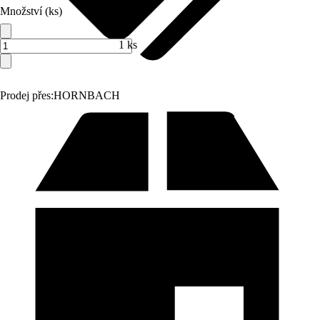
Množství (ks)
1 ks
Prodej přes:
HORNBACH