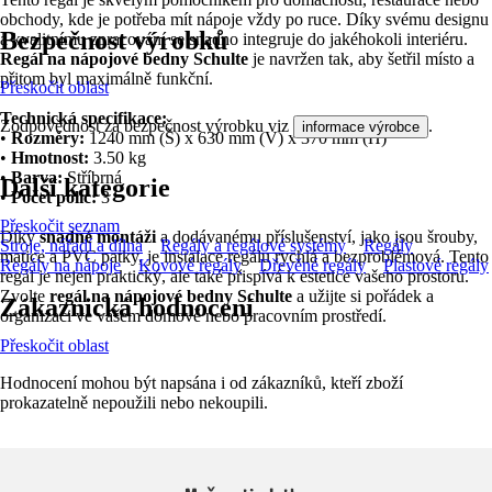
obchody, kde je potřeba mít nápoje vždy po ruce. Díky svému designu
Bezpečnost výrobků
a kvalitnímu zpracování se snadno integruje do jakéhokoli interiéru.
Regál na nápojové bedny Schulte
je navržen tak, aby šetřil místo a
přitom byl maximálně funkční.
Přeskočit oblast
Technická specifikace:
Zodpovědnost za bezpečnost výrobku viz
.
informace výrobce
•
Rozměry:
1240 mm (Š) x 630 mm (V) x 370 mm (H)
•
Hmotnost:
3.50 kg
•
Barva:
Stříbrná
Další kategorie
•
Počet polic:
3
Přeskočit seznam
Díky
snadné montáži
a dodávanému příslušenství, jako jsou šrouby,
Stroje, nářadí a dílna
Regály a regálové systémy
Regály
matice a PVC patky, je instalace regálu rychlá a bezproblémová. Tento
Regály na nápoje
Kovové regály
Dřevěné regály
Plastové regály
regál je nejen praktický, ale také přispívá k estetice vašeho prostoru.
Zvolte
regál na nápojové bedny Schulte
a užijte si pořádek a
Zákaznická hodnocení
organizaci ve vašem domově nebo pracovním prostředí.
Přeskočit oblast
Hodnocení mohou být napsána i od zákazníků, kteří zboží
prokazatelně nepoužili nebo nekoupili.