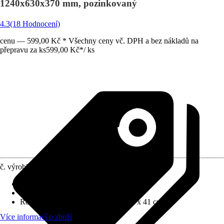
1240x630x370 mm, pozinkovaný
4.3
(18 Hodnocení)
cenu — 599,00 Kč * Všechny ceny vč. DPH a bez nákladů na
přepravu za ks
599,00 Kč
*
/
ks
č. výrobku
8613492
Materiál
:
Kov
Barevný odstín
:
Stříbrná
Rozměry (ŠxVxH)
:
61 cm x 118 cm x 41 cm
Více informací o zboží