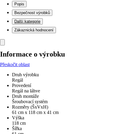
Popis
Bezpečnost výrobků
Další kategorie
Zákaznická hodnocení
Informace o výrobku
Přeskočit oblast
Druh výrobku
Regál
Provedení
Regál na láhve
Druh montáže
Šroubovací systém
Rozměry (ŠxVxH)
61 cm x 118 cm x 41 cm
Výška
118 cm
Šířka
61 cm