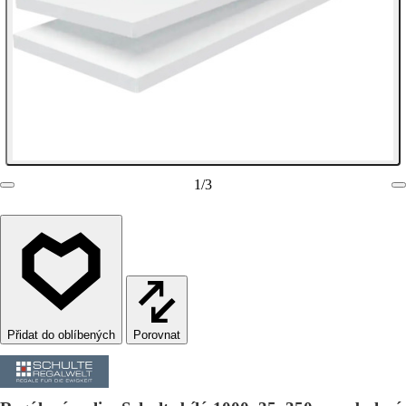
1
/
3
Porovnat