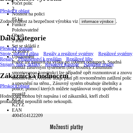
Počet polic
2
Přeskočit oblast
Nosnost na polici
85 kg
Zodpovědnost za bezpečnost výrobku viz
.
informace výrobce
Funkce
Polohovatelné
Obsah
Další kategorie
2 Kus
Set se skládá z
Přeskočit seznam
2x police
Stroje, nářadí a dílna
Regály a regálové systémy
Regálové systémy
Upozornění
Regály
Příslušenství k regálům
Regálové lišty
Police lze nastavit na výšku po 100mm odstupech, Snadná
Stojany, háky, držáky
Regálové konzole
Nástěnné regály
montáž zásuvným systémem (bez šroubů), Zasunutím
smontovanou konstrukci lze případně opět rozmontovat a znovu
Zákaznická hodnocení
smontovat., Úvedené údaje platí při rovnoměrném zatížení polic
a upevnění na stěnu., Zásuvný systém obsahuje úhelníky a
Přeskočit oblast
police, pomocí kterých můžete naplánovat svoji spotřebu a
montáž.
Hodnocení mohou být napsána i od zákazníků, kteří zboží
KČZ
prokazatelně nepoužili nebo nekoupili.
K2YZ
EAN
4004514122209
Možnosti platby