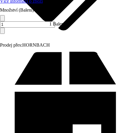
Více informací o zboží
Množství (Balení)
1 Balení
Prodej přes:
HORNBACH