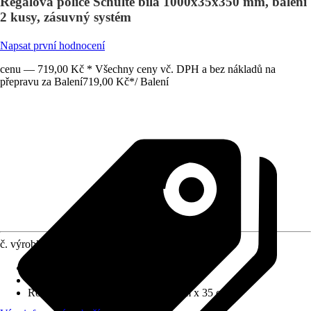
Regálová police Schulte bílá 1000x35x350 mm, balení
2 kusy, zásuvný systém
Napsat první hodnocení
cenu — 719,00 Kč * Všechny ceny vč. DPH a bez nákladů na
přepravu za Balení
719,00 Kč
*
/
Balení
č. výrobku
5812039
Materiál
:
Kov
Barevný odstín
:
Bílá
Rozměry (ŠxVxH)
:
100 cm x 3.5 cm x 35 cm