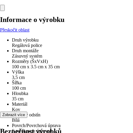
Informace o výrobku
Přeskočit oblast
Druh výrobku
Regálová police
Druh montáže
Zásuvný systém
Rozměry (ŠxVxH)
100 cm x 3.5 cm x 35 cm
Výška
3,5 cm
Šířka
100 cm
Hloubka
35 cm
Materiál
Kov
Barevný odstín
Zobrazit více
Bílá
Povrch/Povrchová úprava
Bezpečnost výrobků
S práškovou úpravou