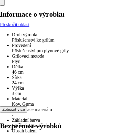
Informace o výrobku
Přeskočit oblast
Druh výrobku
Příslušenství ke grilům
Provedení
Příslušenství pro plynové grily
Grilovací metoda
Plyn
Délka
46 cm
Šířka
24 cm
Výška
3 cm
Materiál
Kov, Guma
Specifikace materiálu
Zobrazit více
-
Základní barva
Bezpečnost výrobků
Stříbrná, Oranžová
Obsah balení