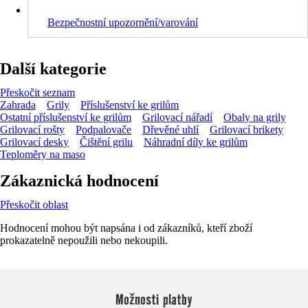
Bezpečnostní upozornění/varování
Další kategorie
Přeskočit seznam
Zahrada
Grily
Příslušenství ke grilům
Ostatní příslušenství ke grilům
Grilovací nářadí
Obaly na grily
Grilovací rošty
Podpalovače
Dřevěné uhlí
Grilovací brikety
Grilovací desky
Čištění grilu
Náhradní díly ke grilům
Teploměry na maso
Zákaznická hodnocení
Přeskočit oblast
Hodnocení mohou být napsána i od zákazníků, kteří zboží
prokazatelně nepoužili nebo nekoupili.
Možnosti platby