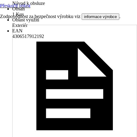
Návod k obsluze
Přeskočit oblast
Obsah
1 Kus
Zodpovědnost za bezpečnost výrobku viz
.
informace výrobce
Oblast využití
Exteriér
EAN
4306517912192