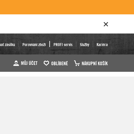
vat zásilku
Porovnání zboží
PROFI servis
Služby
Kariéra
MŮJ ÚČET
OBLÍBENÉ
NÁKUPNÍ KOŠÍK