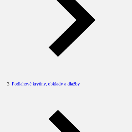
Podlahové krytiny, obklady a dlažby