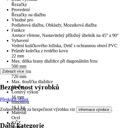
Řezačky
Provedení
Řezačky na dlažbu
Vhodné pro
Podlahová dlažba, Obklady, Mozaiková dlažba
Funkce
Aretace vřetene, Nastavitelný příložný úhelník na 45° a 90°
Vybavení
Vedení kuličkového ložiska, Drtič s ochrannou obuví PVC
Průměr kolečka z tvrdého kovu
22 mm
Max. délka hrany dlaždice při diagonálním řezu
500 mm
Délka řezu
Zobrazit více
720 mm
Max. tloušťka dlaždice
Bezpečnost výrobků
18 mm
Lomivý výkon
16 mm
Přeskočit oblast
Hmotnost
16,1 kg
Zodpovědnost za bezpečnost výrobku viz
.
informace výrobce
Materiál
Ocel
KČZ
Další kategorie
HPYZ