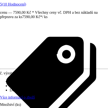
5
(10 Hodnocení)
cenu — 7590,00 Kč * Všechny ceny vč. DPH a bez nákladů na
přepravu za ks
7590,00 Kč
*
/
ks
č. výrobku
7673772
Max. tloušťka dlaždice
:
18 mm
Hmotnost
:
16,1 kg
Délka řezu
:
720 mm
Více informací o zboží
Množství (ks)