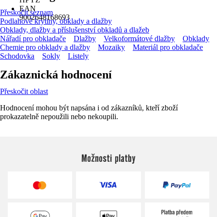
EAN
Přeskočit seznam
9002648168693
Podlahové krytiny, obklady a dlažby
Obklady, dlažby a příslušenství obkladů a dlažeb
Nářadí pro obkladače
Dlažby
Velkoformátové dlažby
Obklady
Chemie pro obklady a dlažby
Mozaiky
Materiál pro obkladače
Schodovka
Sokly
Listely
Zákaznická hodnocení
Přeskočit oblast
Hodnocení mohou být napsána i od zákazníků, kteří zboží
prokazatelně nepoužili nebo nekoupili.
Možnosti platby