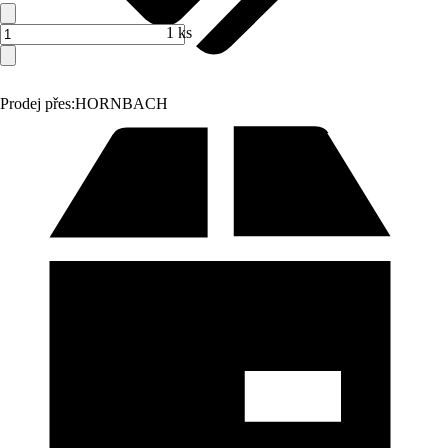
1 ks
Prodej přes:
HORNBACH