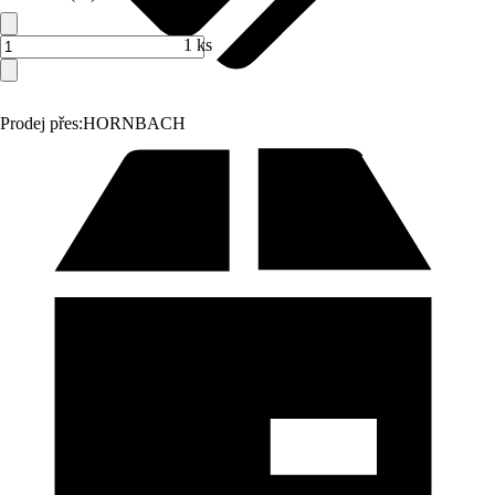
1 ks
Prodej přes:
HORNBACH