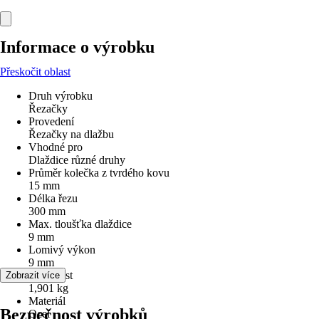
Informace o výrobku
Přeskočit oblast
Druh výrobku
Řezačky
Provedení
Řezačky na dlažbu
Vhodné pro
Dlaždice různé druhy
Průměr kolečka z tvrdého kovu
15 mm
Délka řezu
300 mm
Max. tloušťka dlaždice
9 mm
Lomivý výkon
9 mm
Hmotnost
Zobrazit více
1,901 kg
Materiál
Bezpečnost výrobků
Ocel