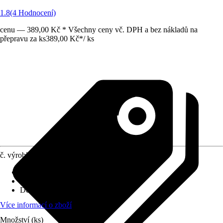
1.8
(4 Hodnocení)
cenu — 389,00 Kč * Všechny ceny vč. DPH a bez nákladů na
přepravu za ks
389,00 Kč
*
/
ks
č. výrobku
910747
Max. tloušťka dlaždice
:
9 mm
Hmotnost
:
1,901 kg
Délka řezu
:
300 mm
Více informací o zboží
Množství (ks)