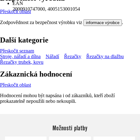
EAN
2000910747000, 4005153001054
Přeskočit oblast
Zodpovědnost za bezpečnost výrobku viz
.
informace výrobce
Další kategorie
Přeskočit seznam
Stroje, nářadí a dílna
Nářadí
Řezačky
Řezačky na dlažbu
Řezačky trubek, kovu
Zákaznická hodnocení
Přeskočit oblast
Hodnocení mohou být napsána i od zákazníků, kteří zboží
prokazatelně nepoužili nebo nekoupili.
Možnosti platby