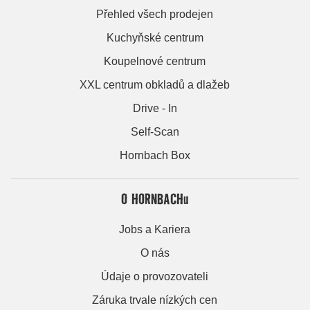
Přehled všech prodejen
Kuchyňské centrum
Koupelnové centrum
XXL centrum obkladů a dlažeb
Drive - In
Self-Scan
Hornbach Box
O HORNBACHu
Jobs a Kariera
O nás
Údaje o provozovateli
Záruka trvale nízkých cen