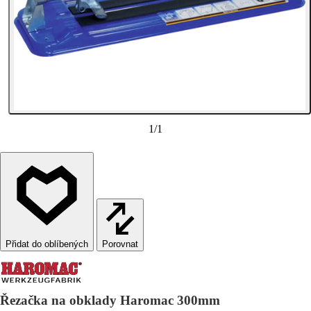
1
/
1
Porovnat
Řezačka na obklady Haromac 300mm