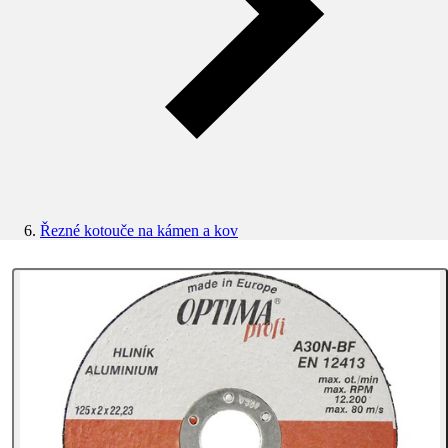
Řezné kotouče na kámen a kov