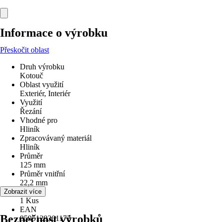
Informace o výrobku
Přeskočit oblast
Druh výrobku
Kotouč
Oblast využití
Exteriér, Interiér
Využití
Řezání
Vhodné pro
Hliník
Zpracovávaný materiál
Hliník
Průměr
125 mm
Průměr vnitřní
22,2 mm
Obsah
Zobrazit více
1 Kus
EAN
Bezpečnost výrobků
8595129301173