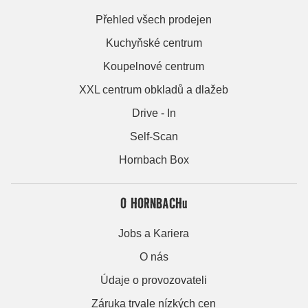
Přehled všech prodejen
Kuchyňské centrum
Koupelnové centrum
XXL centrum obkladů a dlažeb
Drive - In
Self-Scan
Hornbach Box
O HORNBACHu
Jobs a Kariera
O nás
Údaje o provozovateli
Záruka trvale nízkých cen