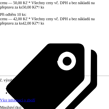
cenu — 50,00 Kč * Všechny ceny vč. DPH a bez nákladů na
přepravu za ks
50,00 Kč
*
/
ks
Při odběru 10 ks:
cenu — 42,00 Kč * Všechny ceny vč. DPH a bez nákladů na
přepravu za ks
42,00 Kč
*
/
ks
č. výrobku
8320807
Druh výrobku
:
Kotouč
Průměr
:
125 mm
Více informací o zboží
Množství (ks)