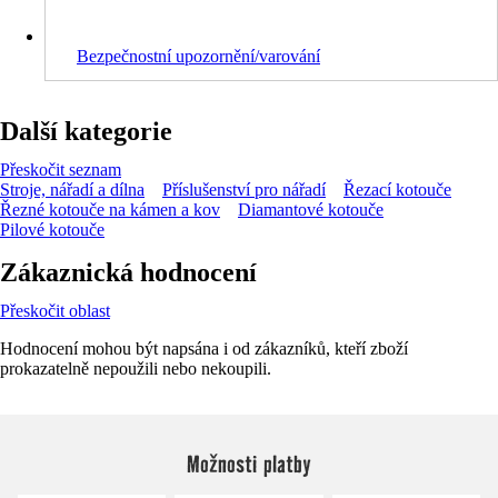
Bezpečnostní upozornění/varování
Další kategorie
Přeskočit seznam
Stroje, nářadí a dílna
Příslušenství pro nářadí
Řezací kotouče
Řezné kotouče na kámen a kov
Diamantové kotouče
Pilové kotouče
Zákaznická hodnocení
Přeskočit oblast
Hodnocení mohou být napsána i od zákazníků, kteří zboží
prokazatelně nepoužili nebo nekoupili.
Možnosti platby