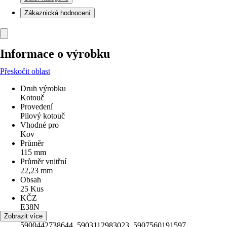
Zákaznická hodnocení
Informace o výrobku
Přeskočit oblast
Druh výrobku
Kotouč
Provedení
Pilový kotouč
Vhodné pro
Kov
Průměr
115 mm
Průměr vnitřní
22,23 mm
Obsah
25 Kus
KČZ
E38N
EAN
Zobrazit více
5900442738644, 5903112983023, 5907560191597