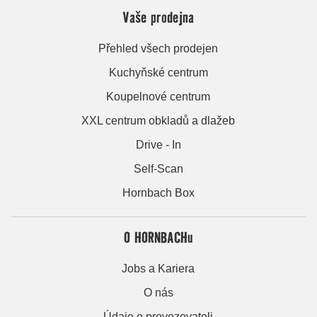
Vaše prodejna
Přehled všech prodejen
Kuchyňské centrum
Koupelnové centrum
XXL centrum obkladů a dlažeb
Drive - In
Self-Scan
Hornbach Box
O HORNBACHu
Jobs a Kariera
O nás
Údaje o provozovateli