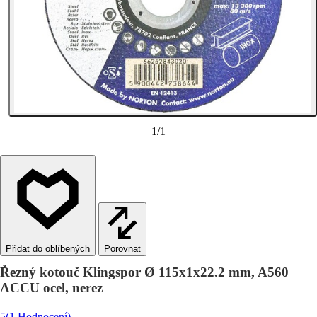
1
/
1
Porovnat
Řezný kotouč Klingspor Ø 115x1x22.2 mm, A560
ACCU ocel, nerez
5
(1 Hodnocení)