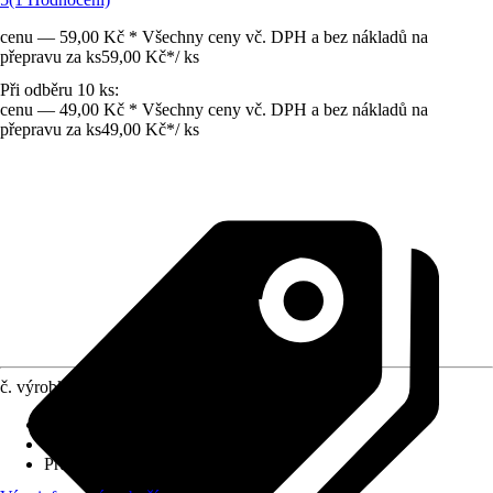
cenu — 59,00 Kč * Všechny ceny vč. DPH a bez nákladů na
přepravu za ks
59,00 Kč
*
/
ks
Při odběru 10 ks:
cenu — 49,00 Kč * Všechny ceny vč. DPH a bez nákladů na
přepravu za ks
49,00 Kč
*
/
ks
č. výrobku
10306429
Druh výrobku
:
Kotouč
Provedení
:
Pilový kotouč
Průměr
:
115 mm