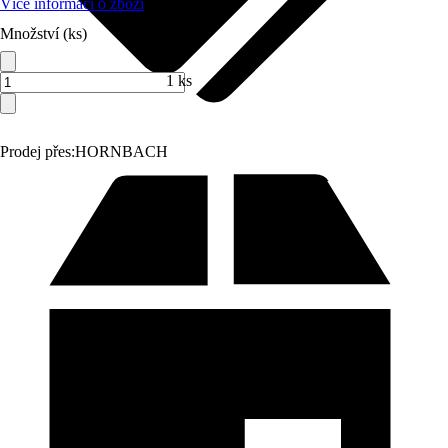
Více informací o zboží
Množství (ks)
1 ks
Prodej přes:
HORNBACH