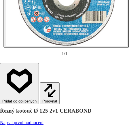
1
/
1
Porovnat
Řezný kotouč Ø 125 2v1 CERABOND
Napsat první hodnocení