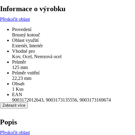
Informace o výrobku
Přeskočit oblast
Provedení
Brusný kotouč
Oblast využití
Exteriér, Interiér
Vhodné pro
Kov, Ocel, Nerezová ocel
Průměr
125 mm
Průměr vnitřní
22,23 mm
Obsah
1 Kus
EAN
9003172012643, 9003173135556, 9003173169674
Zobrazit více
Popis
Přeskočit oblast