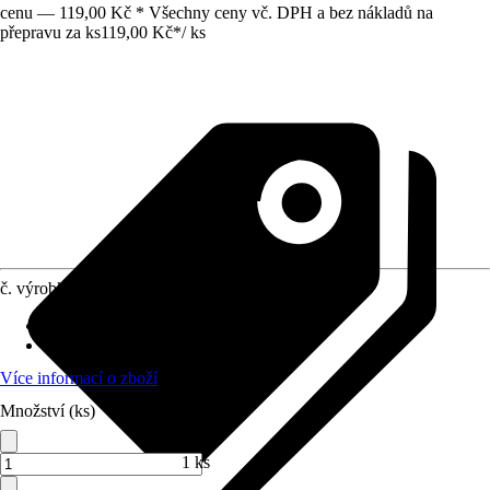
cenu — 119,00 Kč * Všechny ceny vč. DPH a bez nákladů na
přepravu za ks
119,00 Kč
*
/
ks
č. výrobku
6479481
Provedení
:
Brusný kotouč
Průměr
:
125 mm
Více informací o zboží
Množství (ks)
1 ks