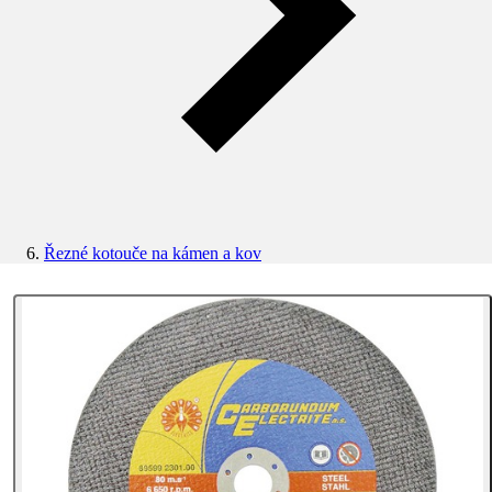
Řezné kotouče na kámen a kov