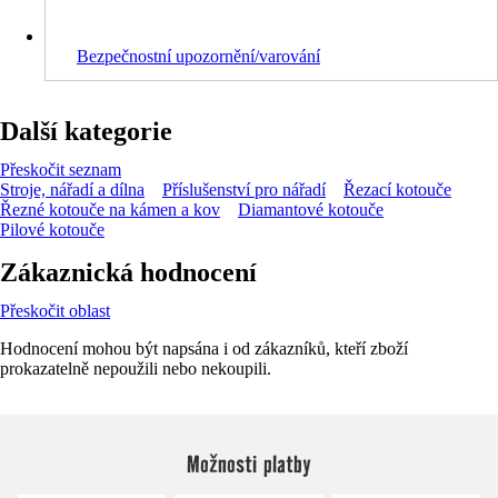
Bezpečnostní upozornění/varování
Další kategorie
Přeskočit seznam
Stroje, nářadí a dílna
Příslušenství pro nářadí
Řezací kotouče
Řezné kotouče na kámen a kov
Diamantové kotouče
Pilové kotouče
Zákaznická hodnocení
Přeskočit oblast
Hodnocení mohou být napsána i od zákazníků, kteří zboží
prokazatelně nepoužili nebo nekoupili.
Možnosti platby