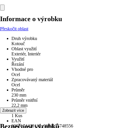
Informace o výrobku
Přeskočit oblast
Druh výrobku
Kotouč
Oblast využití
Exteriér, Interiér
Využití
Řezání
Vhodné pro
Ocel
Zpracovávaný materiál
Ocel
Průměr
230 mm
Průměr vnitřní
22,2 mm
Obsah
Zobrazit více
1 Kus
EAN
Bezpečnost výrobků
9003174428138, 9003175748556