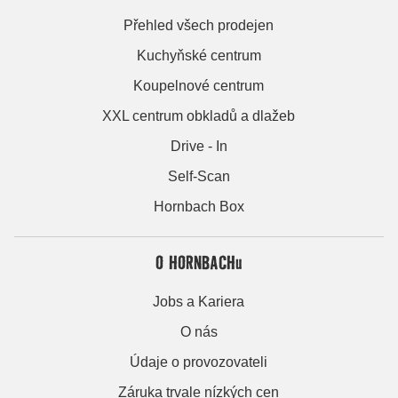
Přehled všech prodejen
Kuchyňské centrum
Koupelnové centrum
XXL centrum obkladů a dlažeb
Drive - In
Self-Scan
Hornbach Box
O HORNBACHu
Jobs a Kariera
O nás
Údaje o provozovateli
Záruka trvale nízkých cen