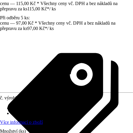
cenu — 115,00 Kč * Všechny ceny vč. DPH a bez nákladů na
přepravu za ks
115,00 Kč
*
/
ks
Při odběru 5 ks:
cenu — 97,00 Kč * Všechny ceny vč. DPH a bez nákladů na
přepravu za ks
97,00 Kč
*
/
ks
č. výrobku
5506325
Druh výrobku
:
Kotouč
Průměr
:
230 mm
Více informací o zboží
Množství (ks)