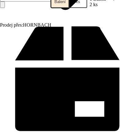
Balení
ks
2 ks
Prodej přes:
HORNBACH