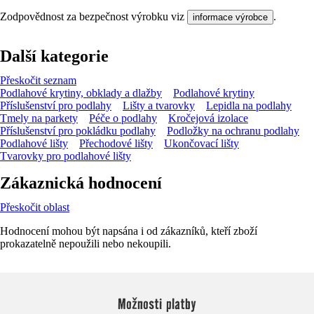
Zodpovědnost za bezpečnost výrobku viz
.
informace výrobce
Další kategorie
Přeskočit seznam
Podlahové krytiny, obklady a dlažby
Podlahové krytiny
Příslušenství pro podlahy
Lišty a tvarovky
Lepidla na podlahy
Tmely na parkety
Péče o podlahy
Kročejová izolace
Příslušenství pro pokládku podlahy
Podložky na ochranu podlahy
Podlahové lišty
Přechodové lišty
Ukončovací lišty
Tvarovky pro podlahové lišty
Zákaznická hodnocení
Přeskočit oblast
Hodnocení mohou být napsána i od zákazníků, kteří zboží
prokazatelně nepoužili nebo nekoupili.
Možnosti platby