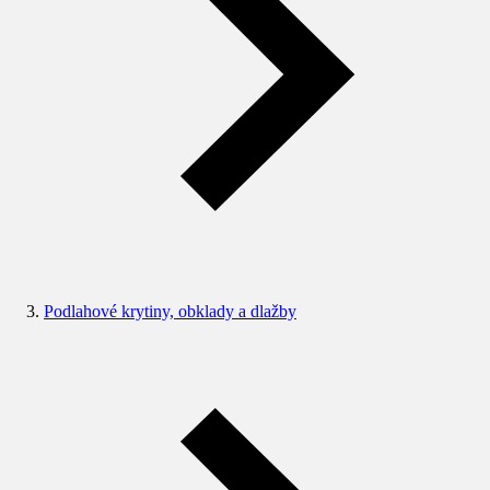
Podlahové krytiny, obklady a dlažby