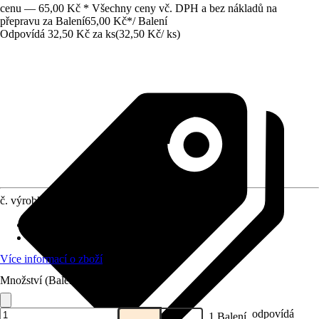
cenu — 65,00 Kč * Všechny ceny vč. DPH a bez nákladů na
přepravu za Balení
65,00 Kč
*
/
Balení
Odpovídá 32,50 Kč za ks
(
32,50 Kč
/
ks
)
č. výrobku
10586795
Vhodné pro
:
Soklová lišta
Materiál
:
Plast
Více informací o zboží
Množství (Balení)
odpovídá
1 Balení