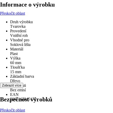
Informace o výrobku
Přeskočit oblast
Druh výrobku
Tvarovka
Provedení
Vnitřní roh
Vhodné pro
Soklová lišta
Materiál
Plast
Výška
60 mm
Tloušťka
15 mm
Základní barva
Dřevo
Vlastnosti
Zobrazit více
Bez emisí
EAN
Bezpečnost výrobků
5905167845172
Přeskočit oblast