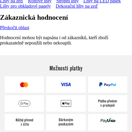
Lišty na zeď
Rohové lišty
Stropní lišty
Lišty na LED pásek
Lišty pro obkladové panely
Dekorační lišty na zeď
Zákaznická hodnocení
Přeskočit oblast
Hodnocení mohou být napsána i od zákazníků, kteří zboží
prokazatelně nepoužili nebo nekoupili.
Možnosti platby