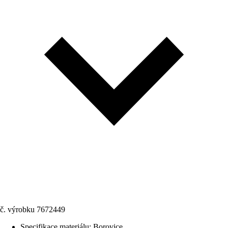
č. výrobku
7672449
Specifikace materiálu
:
Borovice