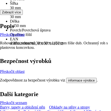
Šířka
30 mm
Výška
Zobrazit více
30 mm
Délka
Popis
1 450 mm
Povrch/Povrchová úprava
Přeskočit oblast
Opatřeno fólií
EAN
Rohová lišta ochranná 30 x 30 x 1450 mm fólie dub. Ochranný roh s
8585029906783, 8595073421132
plastovou koncovkou.
Bezpečnost výrobků
Přeskočit oblast
Zodpovědnost za bezpečnost výrobku viz
.
informace výrobce
Další kategorie
Přeskočit seznam
Barvy, tapety a obložení stěn
Obklady na stěny a stropy