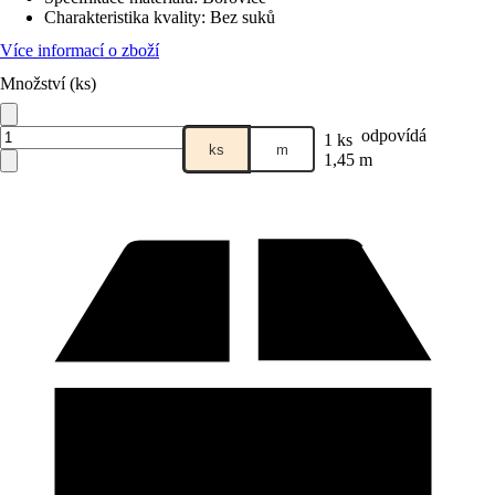
Charakteristika kvality
:
Bez suků
Více informací o zboží
Množství (ks)
odpovídá
1 ks
ks
m
1,45 m