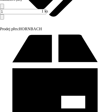
1 ks
Prodej přes:
HORNBACH