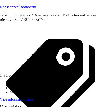
Napsat první hodnocení
cenu — 1385,00 Kč * Všechny ceny vč. DPH a bez nákladů na
přepravu za ks
1385,00 Kč
*
/
ks
č. výrobku
8676194
Druh výrobku
:
Regál
Vhodné pro
:
Zahradní domky
Materiál
:
Plast
Více informací o zboží
Množství (ks)