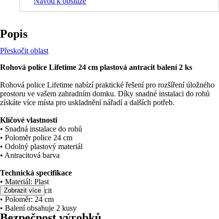
Návod k obsluze
Popis
Přeskočit oblast
Rohová police Lifetime 24 cm plastová antracit balení 2 ks
Rohová police Lifetime nabízí praktické řešení pro rozšíření úložného
prostoru ve vašem zahradním domku. Díky snadné instalaci do rohů
získáte více místa pro uskladnění nářadí a dalších potřeb.
Klíčové vlastnosti
• Snadná instalace do rohů
• Poloměr police 24 cm
• Odolný plastový materiál
• Antracitová barva
Technická specifikace
• Materiál: Plast
• Barva: Antracit
Zobrazit více
• Poloměr: 24 cm
• Balení obsahuje 2 kusy
Bezpečnost výrobků