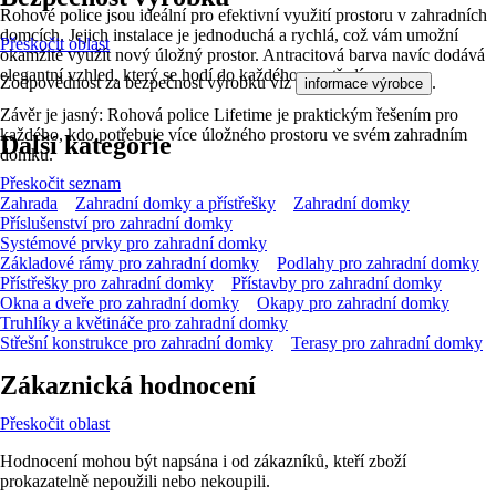
Rohové police jsou ideální pro efektivní využití prostoru v zahradních
domcích. Jejich instalace je jednoduchá a rychlá, což vám umožní
Přeskočit oblast
okamžitě využít nový úložný prostor. Antracitová barva navíc dodává
elegantní vzhled, který se hodí do každého prostředí.
Zodpovědnost za bezpečnost výrobku viz
.
informace výrobce
Závěr je jasný: Rohová police Lifetime je praktickým řešením pro
každého, kdo potřebuje více úložného prostoru ve svém zahradním
Další kategorie
domku.
Přeskočit seznam
Zahrada
Zahradní domky a přístřešky
Zahradní domky
Příslušenství pro zahradní domky
Systémové prvky pro zahradní domky
Základové rámy pro zahradní domky
Podlahy pro zahradní domky
Přístřešky pro zahradní domky
Přístavby pro zahradní domky
Okna a dveře pro zahradní domky
Okapy pro zahradní domky
Truhlíky a květináče pro zahradní domky
Střešní konstrukce pro zahradní domky
Terasy pro zahradní domky
Zákaznická hodnocení
Přeskočit oblast
Hodnocení mohou být napsána i od zákazníků, kteří zboží
prokazatelně nepoužili nebo nekoupili.